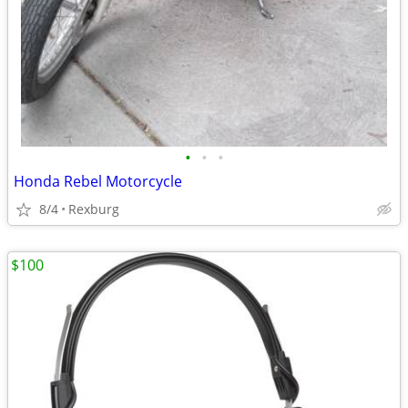
•
•
•
Honda Rebel Motorcycle
8/4
Rexburg
$100