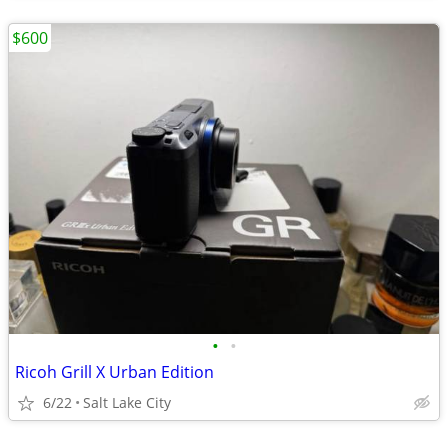
$600
•
•
Ricoh Grill X Urban Edition
6/22
Salt Lake City