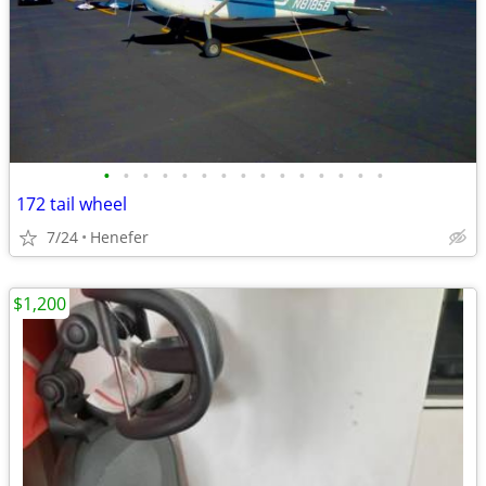
•
•
•
•
•
•
•
•
•
•
•
•
•
•
•
172 tail wheel
7/24
Henefer
$1,200