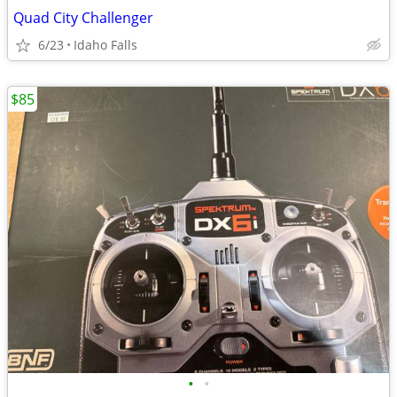
Quad City Challenger
6/23
Idaho Falls
$85
•
•