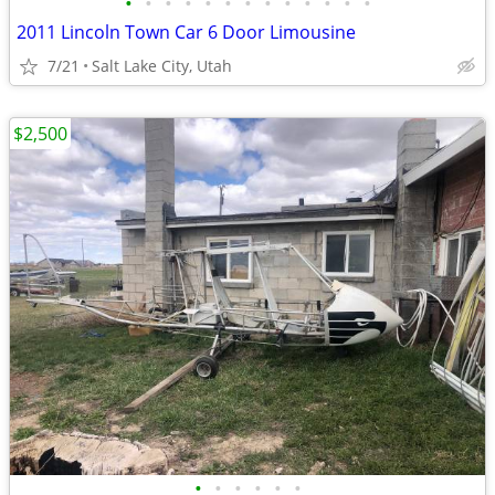
•
•
•
•
•
•
•
•
•
•
•
•
•
2011 Lincoln Town Car 6 Door Limousine
7/21
Salt Lake City, Utah
$2,500
•
•
•
•
•
•