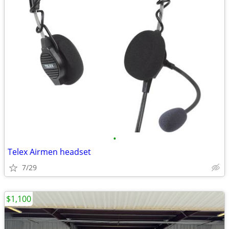
•
Telex Airmen headset
7/29
$1,100