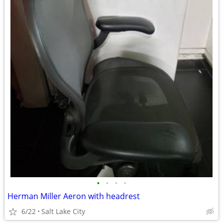
•
•
•
•
Herman Miller Aeron with headrest
6/22
Salt Lake City