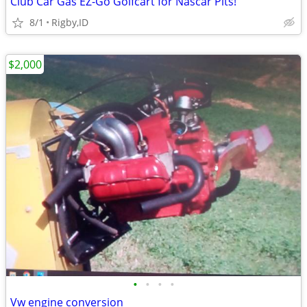
Club Car Gas EZ-Go Golfcart for Nascar Pits!
8/1
Rigby,ID
$2,000
•
•
•
•
Vw engine conversion