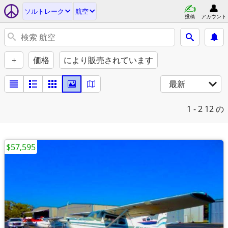
ソルトレーク
航空
投稿
アカウント
+
価格
により販売されています
最新
1 - 2
12 の
$57,595