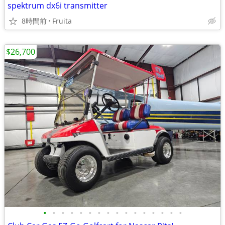
spektrum dx6i transmitter
8時間前
Fruita
$26,700
•
•
•
•
•
•
•
•
•
•
•
•
•
•
•
•