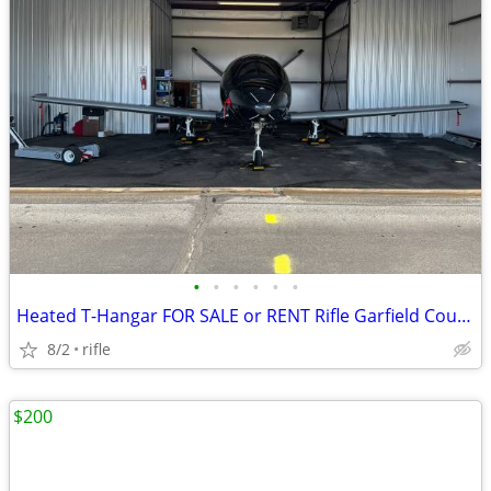
•
•
•
•
•
•
Heated T-Hangar FOR SALE or RENT Rifle Garfield County Airport (KRIL)
8/2
rifle
$200