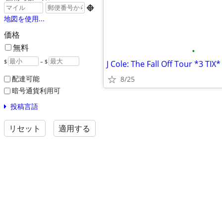

地図を使用...
価格
無料
•
$
– $
J Cole: The Fall Off Tour *3 TIX*
配達可能
8/25
暗号通貨利用可
投稿言語
リセット
適用する