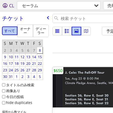
CL
セーラム
売
チケット
オーナ
ディー
すべて
予
ー
ラー
S
M
T
W
T
F
S
2
3
4
5
6
7
8
9
10
11
12
13
14
15
16
17
18
19
20
21
22
23
24
25
26
27
28
29
$650
30
31
1
2
3
4
5
タイトルのみ検索
画像あり
今日の投稿
hide duplicates
場所から数マイル