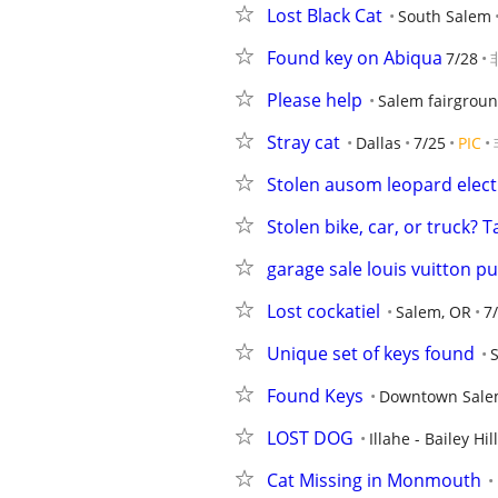
Lost Black Cat
South Salem
Found key on Abiqua
7/28
Please help
Salem fairgrou
Stray cat
Dallas
7/25
PIC
Stolen ausom leopard elect
Stolen bike, car, or truck? T
garage sale louis vuitton 
Lost cockatiel
Salem, OR
7
Unique set of keys found
Found Keys
Downtown Sal
LOST DOG
Illahe - Bailey Hi
Cat Missing in Monmouth