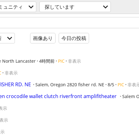
ミュニティ
探しています
新
画像あり
今日の投稿
e North Lancaster
4時間前
PIC
非表示
C
非表示
ISHER RD. NE
Salem, Oregon 2820 fisher rd. NE
8/5
PIC
非表
n crocodile wallet clutch riverfront amplifitheater 
Salem 
表示
表示
表示