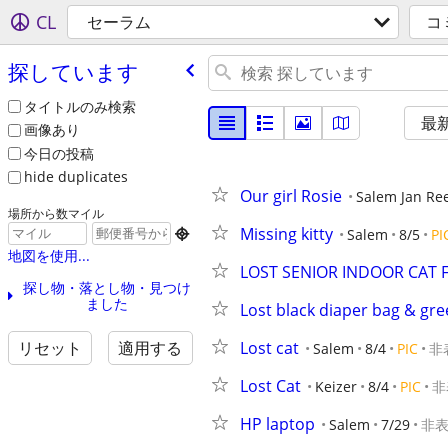
CL
セーラム
コ
探しています
タイトルのみ検索
最
画像あり
今日の投稿
hide duplicates
Our girl Rosie
Salem Jan Re
場所から数マイル
Missing kitty
Salem
8/5
PI

地図を使用...
LOST SENIOR INDOOR CAT F
探し物・落とし物・見つけ
ました
Lost black diaper bag & gree
Lost cat
リセット
適用する
Salem
8/4
PIC
非
Lost Cat
Keizer
8/4
PIC
非
HP laptop
Salem
7/29
非