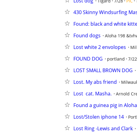
Lost dog
Tigard
7/28
PIC
430 Skinny Windsurfing Mas
Found: black and white kitt
Found dogs
Aloha 198 &tvh
Lost white 2 envolopes
Mil
FOUND DOG
portland
7/22
LOST SMALL BROWN DOG
Lost. My abs friend
Milwau
Lost  сat. Masha.
Arnold Cr
Found a guinea pig in Aloha
Lost/Stolen iphone 14
Port
Lost Ring -Lewis and Clark