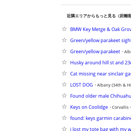
近隣エリアからもっと見る（距離
BMW Key Metge & Oak Gro
Green/yellow parakeet sigh
Green/yellow parakeet
Alb
Husky around hill st and 23
Cat missing near sinclair ga
LOST DOG
Albany (34th & Hil
Found older male Chihuah
Keys on Coolidge
Corvallis
found: keys garmin carabin
i lost my tote bag with my w