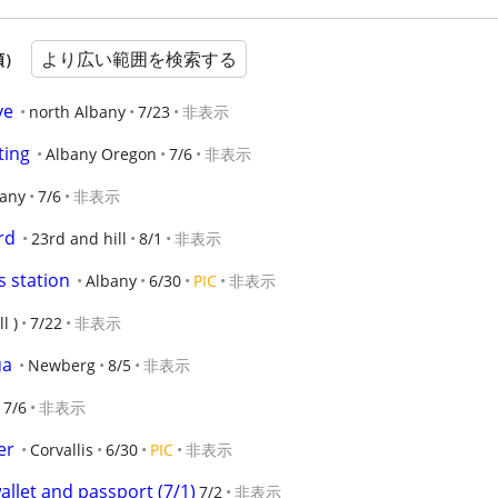
より広い範囲を検索する
順）
ve
north Albany
7/23
非表示
ting
Albany Oregon
7/6
非表示
any
7/6
非表示
rd
23rd and hill
8/1
非表示
s station
Albany
6/30
PIC
非表示
l )
7/22
非表示
ua
Newberg
8/5
非表示
7/6
非表示
er
Corvallis
6/30
PIC
非表示
allet and passport (7/1)
7/2
非表示