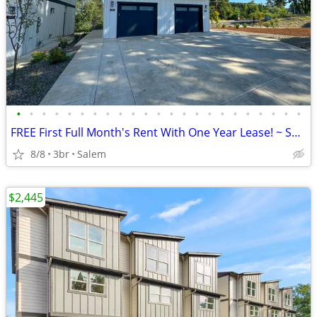
•
•
•
•
•
•
•
•
•
•
•
•
•
•
•
•
•
•
•
•
•
•
•
FREE First Full Month's Rent With One Year Lease! ~ Saw Ln 3781
8/8
3br
Salem
$2,445