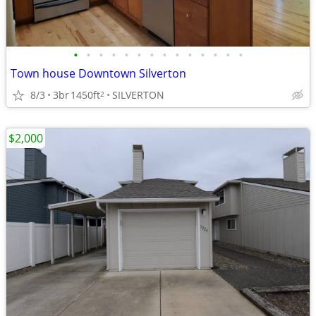
•
•
•
•
•
•
•
•
•
•
•
•
•
•
Town house Downtown Silverton
8/3
3br
1450ft
SILVERTON
2
$2,000