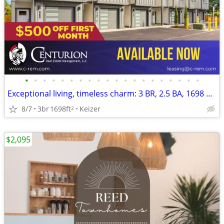
•
•
•
•
•
•
•
•
•
•
•
•
•
•
•
•
•
•
•
•
Exceptional living, timeless charm: 3 BR, 2.5 BA, 1698 Sq Ft.
8/7
3br
1698ft
Keizer
2
$2,095