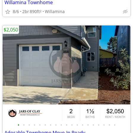
Willamina Townhome
8/6
2br
890ft
Willamina
2
$2,050
•
•
•
•
•
•
•
•
•
•
•
•
•
•
•
•
•
•
•
Adorable Townhome Move-In Ready