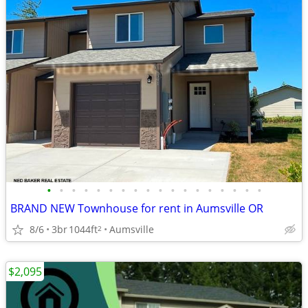
•
•
•
•
•
•
•
•
•
•
•
•
•
•
•
•
•
•
BRAND NEW Townhouse for rent in Aumsville OR
8/6
3br
1044ft
Aumsville
2
$2,095