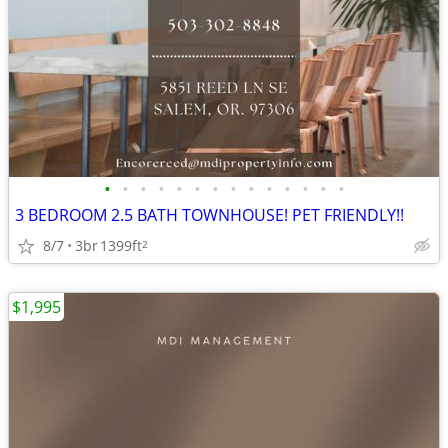
•
•
•
•
•
•
•
•
•
•
•
•
•
•
3 BEDROOM 2.5 BATH TOWNHOUSE! PET FRIENDLY!!
8/7
3br
1399ft
2
$1,995