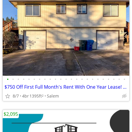
•
•
•
•
•
•
•
•
•
•
•
•
•
•
•
•
•
•
•
•
•
•
•
$750 Off First Full Month's Rent With One Year Lease! ~ Wilark 2537
8/7
4br
1395ft
Salem
2
$2,095