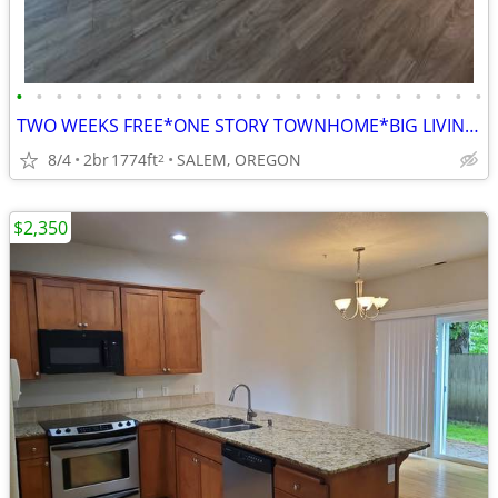
•
•
•
•
•
•
•
•
•
•
•
•
•
•
•
•
•
•
•
•
•
•
•
•
TWO WEEKS FREE*ONE STORY TOWNHOME*BIG LIVING ROOM*ELECTRIC FIREPLACE!
8/4
2br
1774ft
SALEM, OREGON
2
$2,350