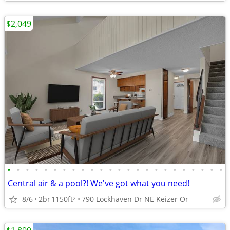
$2,049
•
•
•
•
•
•
•
•
•
•
•
•
•
•
•
•
•
•
•
•
•
•
•
•
Central air & a pool?! We've got what you need!
8/6
2br
1150ft
790 Lockhaven Dr NE Keizer Or
2