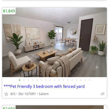
$1,849
•
•
•
•
•
•
•
•
•
•
•
•
•
•
•
•
•
***Pet Friendly 3 bedroom with fenced yard
8/5
3br
1070ft
Salem
2
$2,650