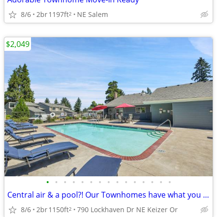
8/6
2br
1197ft
NE Salem
2
$2,049
•
•
•
•
•
•
•
•
•
•
•
•
•
•
•
Central air & a pool?! Our Townhomes have what you need!
8/6
2br
1150ft
790 Lockhaven Dr NE Keizer Or
2