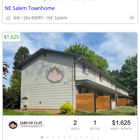
•
•
•
•
•
•
•
•
•
•
NE Salem Townhome
8/6
2br
890ft
NE Salem
2
$1,625
•
•
•
•
•
•
•
•
•
•
•