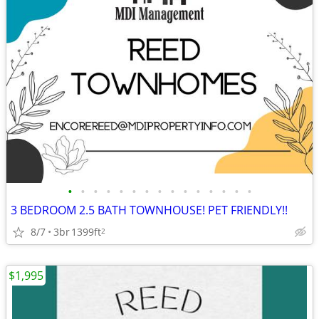
•
•
•
•
•
•
•
•
•
•
•
•
•
•
•
3 BEDROOM 2.5 BATH TOWNHOUSE! PET FRIENDLY!!
8/7
3br
1399ft
2
$1,995