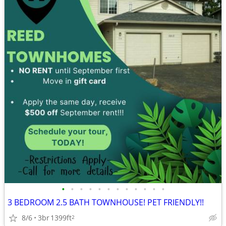
•
•
•
•
•
•
•
•
•
•
•
•
3 BEDROOM 2.5 BATH TOWNHOUSE! PET FRIENDLY!!
8/6
3br
1399ft
2