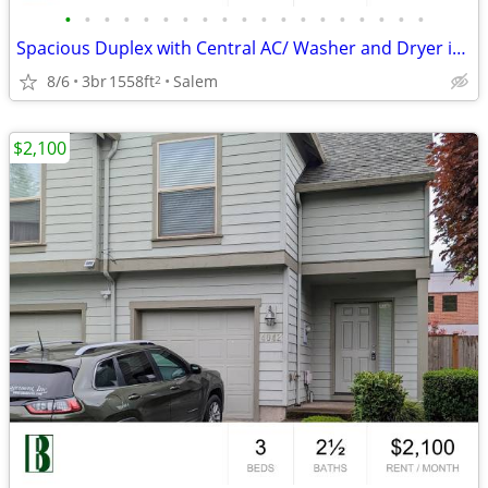
•
•
•
•
•
•
•
•
•
•
•
•
•
•
•
•
•
•
•
Spacious Duplex with Central AC/ Washer and Dryer in unit!!
8/6
3br
1558ft
Salem
2
$2,100