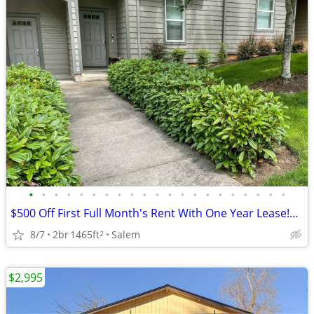
•
•
•
•
•
•
•
•
•
•
•
•
•
•
•
•
•
•
•
•
•
$500 Off First Full Month's Rent With One Year Lease!~ Madras 1951
8/7
2br
1465ft
Salem
2
$2,995