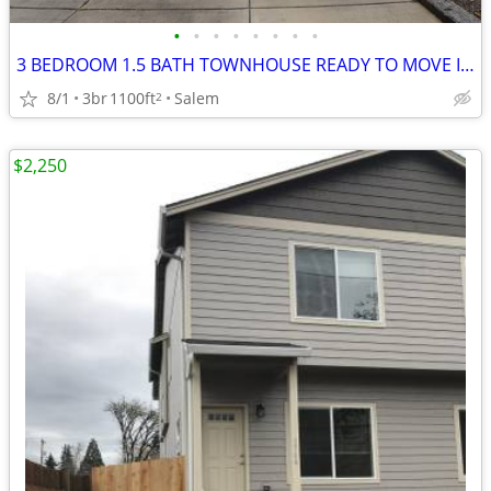
•
•
•
•
•
•
•
•
3 BEDROOM 1.5 BATH TOWNHOUSE READY TO MOVE IN!
8/1
3br
1100ft
Salem
2
$2,250