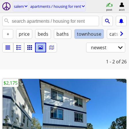
salem
apartments / housing for rent
post
acct
+
price
beds
baths
townhouse
cats ok
newest
1 - 2
of 26
$2,175