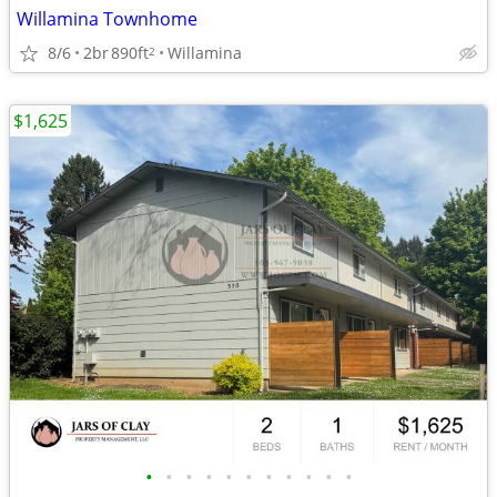
Willamina Townhome
8/6
2br
890ft
Willamina
2
$1,625
•
•
•
•
•
•
•
•
•
•
•