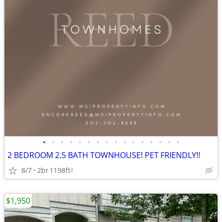
•
•
•
•
•
•
•
•
•
•
•
•
•
•
•
•
2 BEDROOM 2.5 BATH TOWNHOUSE! PET FRIENDLY!!
8/7
2br
1198ft
2
$1,950