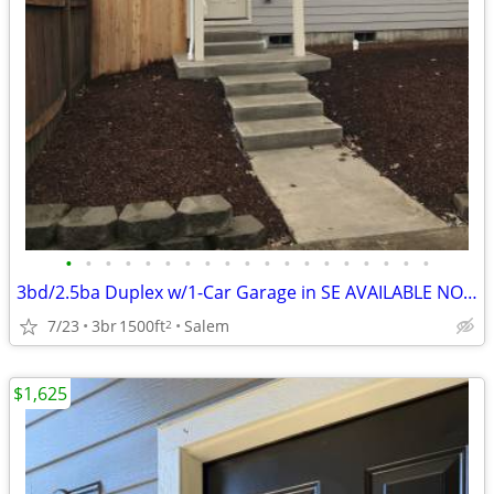
•
•
•
•
•
•
•
•
•
•
•
•
•
•
•
•
•
•
•
3bd/2.5ba Duplex w/1-Car Garage in SE AVAILABLE NOW!!
7/23
3br
1500ft
Salem
2
$1,625