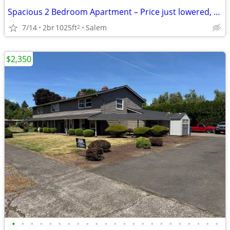
Spacious 2 Bedroom Apartment – Price just lowered, 1/2 off first month
7/14
2br
1025ft
Salem
2
$2,350
•
•
•
•
•
•
•
•
•
•
•
•
•
•
•
•
•
•
•
•
•
•
•