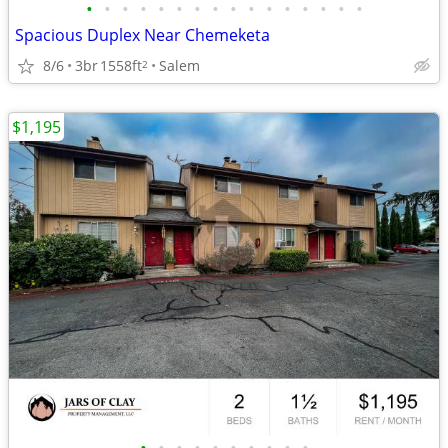
•
•
•
•
•
•
•
•
•
•
•
•
•
•
•
•
Spacious Duplex Near Chemeketa
8/6
3br
1558ft
Salem
2
$1,195