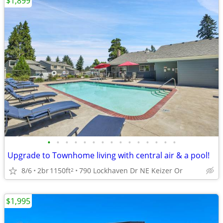
$1,899
•
•
•
•
•
•
•
•
•
•
•
•
•
•
•
Upgrade to Townhome living with central air & a pool!
8/6
2br
1150ft
790 Lockhaven Dr NE Keizer Or
2
$1,995