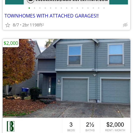
•
•
•
•
•
•
•
•
•
•
•
•
•
•
•
TOWNHOMES WITH ATTACHED GARAGES!!
8/7
2br
1198ft
2
$2,000