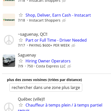
7/18
Instacart Shoppers
Shop, Deliver, Earn Cash - Instacart
7/18
Instacart Shoppers
~saguenay, QC!!
Part or Full Time - Driver Needed
7/17
PAYING $600+ PER WEEK
Saguenay
Hiring Owner Operators
7/9
750
Costa Express LLC
plus des zones voisines (triées par distance)
rechercher dans une zone plus large
Québec (ville)!!
Chauffeur à temps plein / à temps partiel
requis