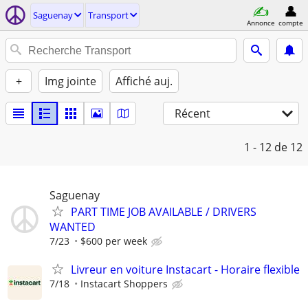
Saguenay
Transport
Annonce
compte
+
Img jointe
Affiché auj.
Récent
1 - 12
de 12
Saguenay
PART TIME JOB AVAILABLE / DRIVERS
WANTED
7/23
$600 per week
Livreur en voiture Instacart - Horaire flexible
7/18
Instacart Shoppers