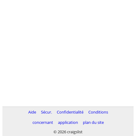
Aide
Sécur.
Confidentialité
Conditions
concernant
application
plan du site
© 2026 craigslist