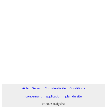
Aide
Sécur.
Confidentialité
Conditions
concernant
application
plan du site
© 2026 craigslist