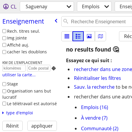
CL
Saguenay
Emplois
Ense
Enseignement
Rech. titres seul.
Réc
Img jointe
Affiché auj.
no results found
cacher les doublons
Essayez ce qui suit :
KM DE L’EMPLACEMENT

rechercher dans une zone
utiliser la carte...
Réinitialiser les filtres
Stage
Sauv. la recherche
to be n
Organisation sans but
rechercher dans une autre
lucratif
Le télétravail est autorisé
Emplois (16)
type d'emploi
À vendre (7)
Réinit
appliquer
Communauté (2)