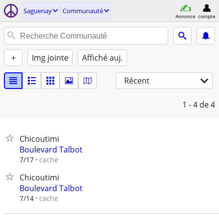
Saguenay
Communauté
Annonce
compte
+
Img jointe
Affiché auj.
Récent
1 - 4
de 4
Chicoutimi
Boulevard Talbot
cache
7/17
Chicoutimi
Boulevard Talbot
cache
7/14