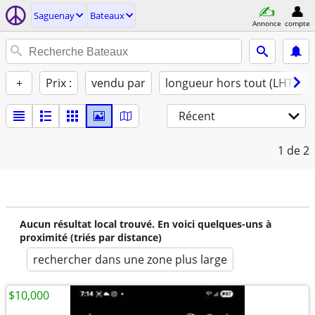
Saguenay
Bateaux
Annonce
compte
+
Prix :
vendu par
longueur hors tout (LHT)
Récent
1
de 2
Aucun résultat local trouvé. En voici quelques-uns à
proximité (triés par distance)
rechercher dans une zone plus large
$10,000