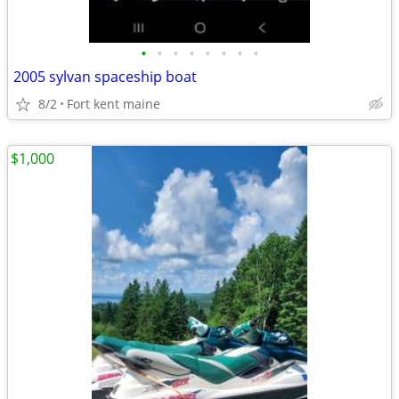
•
•
•
•
•
•
•
•
2005 sylvan spaceship boat
8/2
Fort kent maine
$1,000