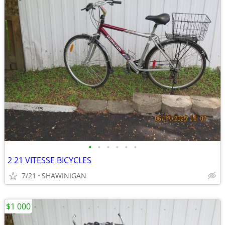
•
•
•
•
•
•
2 21 VITESSE BICYCLES
7/21
SHAWINIGAN
$1 000