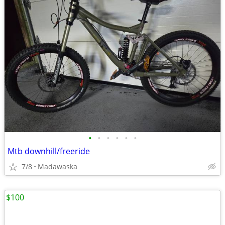
•
•
•
•
•
•
Mtb downhill/freeride
7/8
Madawaska
$100