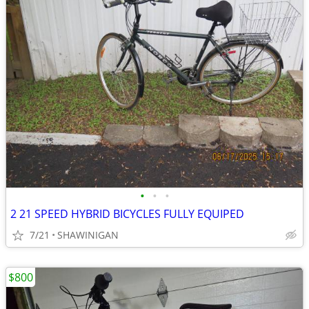
•
•
•
2 21 SPEED HYBRID BICYCLES FULLY EQUIPED
7/21
SHAWINIGAN
$800