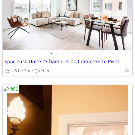
•
•
•
•
•
•
•
Spacieuse Unité 2 Chambres au Complexe Le Pivot
-3 h
2br
Québec
$2 950