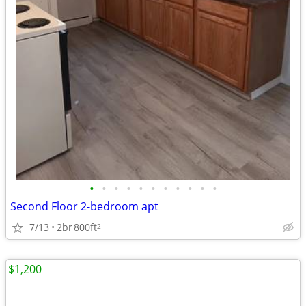
•
•
•
•
•
•
•
•
•
•
•
Second Floor 2-bedroom apt
7/13
2br
800ft
2
$1,200