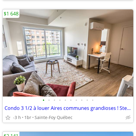
$1 648
•
•
•
•
•
•
•
•
•
•
Condo 3 1/2 à louer Aires communes grandioses ! Ste-Foy
-3 h
1br
Sainte-Foy Québec