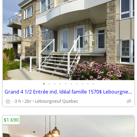
•
•
•
•
•
•
•
•
•
•
Grand 4 1/2 Entrée ind. Idéal famille 1570$ Lebourgneuf
-3 h
2br
Lebourgneuf Quebec
$1 690