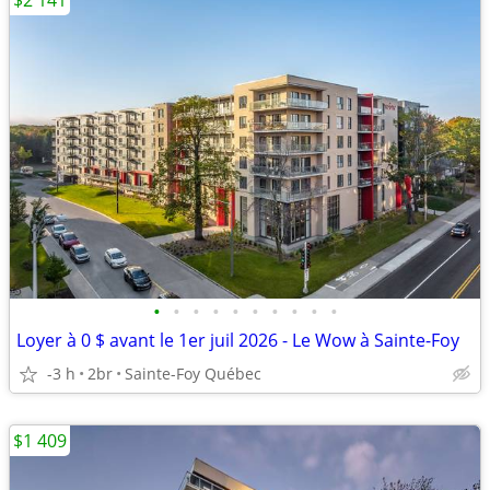
$2 141
•
•
•
•
•
•
•
•
•
•
Loyer à 0 $ avant le 1er juil 2026 - Le Wow à Sainte-Foy
-3 h
2br
Sainte-Foy Québec
$1 409