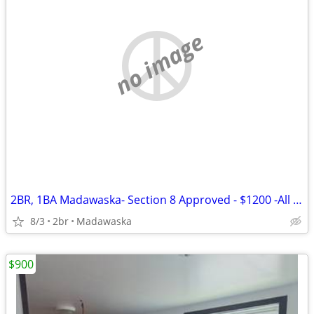
no image
2BR, 1BA Madawaska- Section 8 Approved - $1200 -All Utilities included
8/3
2br
Madawaska
$900