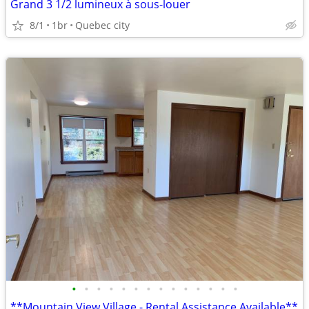
Grand 3 1/2 lumineux à sous-louer
8/1
1br
Quebec city
•
•
•
•
•
•
•
•
•
•
•
•
•
•
**Mountain View Village - Rental Assistance Available**