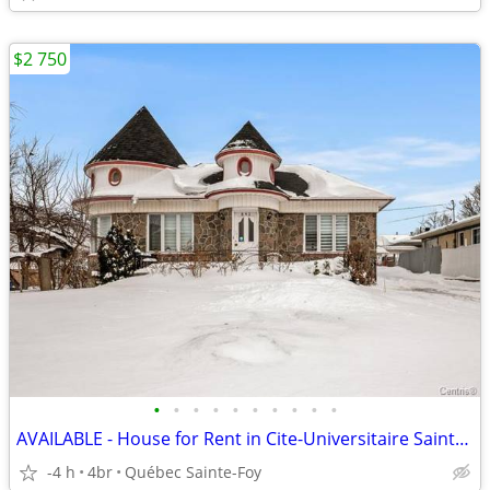
$2 750
•
•
•
•
•
•
•
•
•
•
AVAILABLE - House for Rent in Cite-Universitaire Sainte-Foy
-4 h
4br
Québec Sainte-Foy