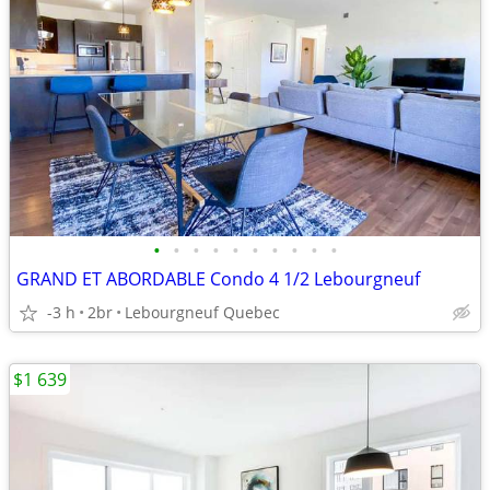
•
•
•
•
•
•
•
•
•
•
GRAND ET ABORDABLE Condo 4 1/2 Lebourgneuf
-3 h
2br
Lebourgneuf Quebec
$1 639