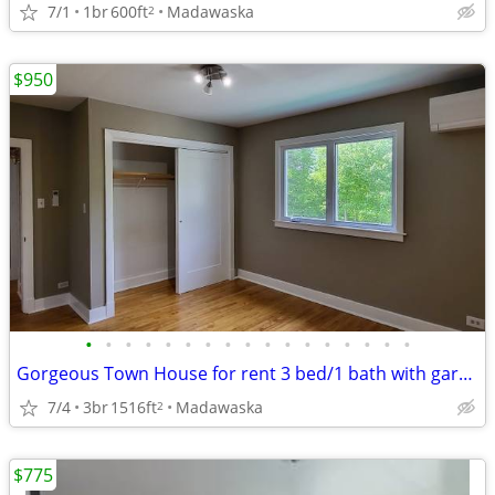
7/1
1br
600ft
Madawaska
2
$950
•
•
•
•
•
•
•
•
•
•
•
•
•
•
•
•
•
Gorgeous Town House for rent 3 bed/1 bath with garage
7/4
3br
1516ft
Madawaska
2
$775