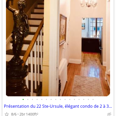
•
•
•
•
•
•
•
•
•
•
•
•
•
•
•
•
Présentation du 22 Ste-Ursule, élégant condo de 2 à 3 chambres
8/6
2br
1400ft
2