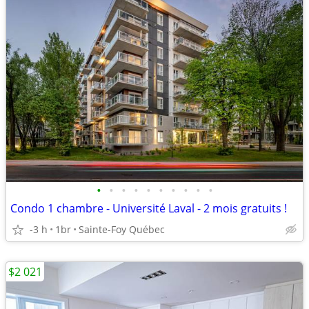
•
•
•
•
•
•
•
•
•
•
Condo 1 chambre - Université Laval - 2 mois gratuits !
-3 h
1br
Sainte-Foy Québec
$2 021