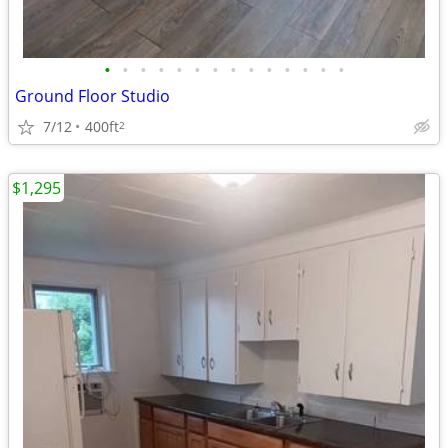
•
•
•
•
•
•
•
•
•
•
•
•
•
•
Ground Floor Studio
7/12
400ft
2
$1,295