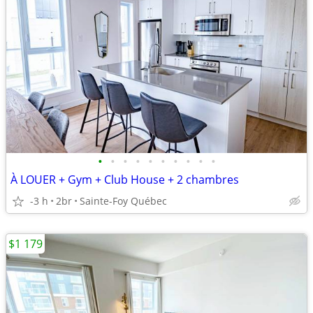
•
•
•
•
•
•
•
•
•
•
À LOUER + Gym + Club House + 2 chambres
-3 h
2br
Sainte-Foy Québec
$1 179