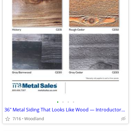
•
•
•
•
36" Metal Siding That Looks Like Wood — Introductory Pricing $6.80/ft
7/16
Woodland