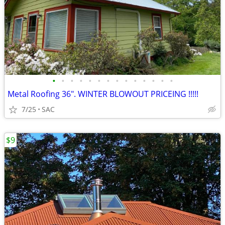
•
•
•
•
•
•
•
•
•
•
•
•
•
•
Metal Roofing 36". WINTER BLOWOUT PRICEING !!!!!
7/25
SAC
$9