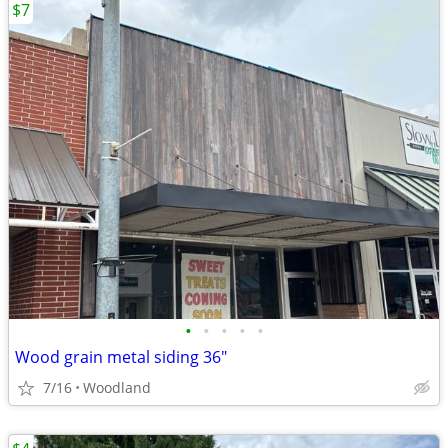
$7
•
•
•
•
•
Wood grain metal siding 36"
7/16
Woodland