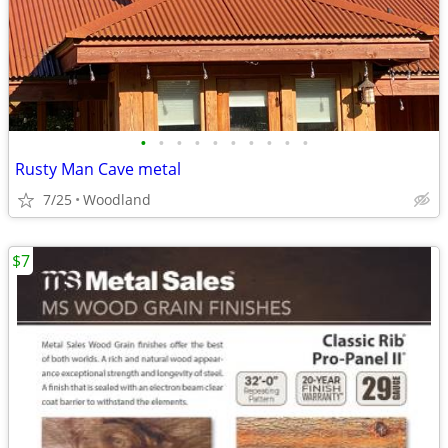
•
•
•
•
•
•
•
•
•
•
Rusty Man Cave metal
7/25
Woodland
$7