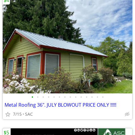
$4
•
•
•
•
•
•
•
•
•
•
•
•
•
•
Metal Roofing 36". JULY BLOWOUT PRICE ONLY !!!!!
7/15
SAC
$5