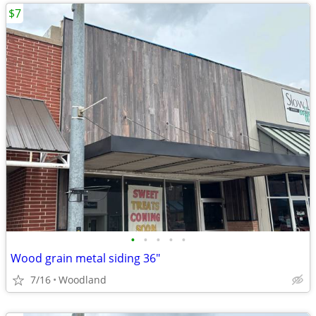
$7
•
•
•
•
•
Wood grain metal siding 36"
7/16
Woodland