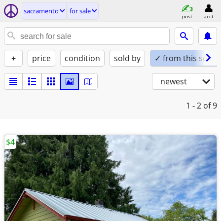
sacramento
for sale
post
acct
+
price
condition
sold by
✓ from this seller
newest
1 - 2
of 9
$4