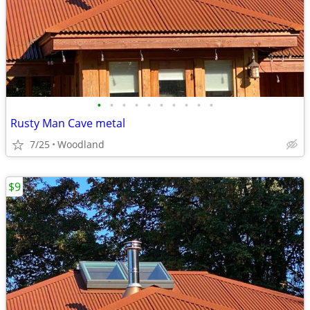
•
•
•
•
•
•
•
•
•
•
Rusty Man Cave metal
7/25
Woodland
$9