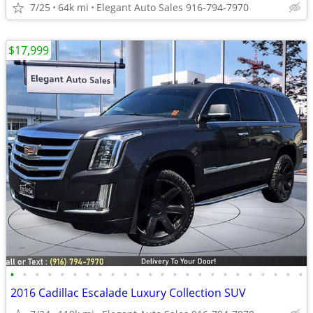
7/25
64k mi
Elegant Auto Sales 916-794-7970
$17,999
•
•
•
•
•
•
•
•
•
•
•
•
•
•
•
•
•
•
•
•
•
•
•
•
2016 Cadillac Escalade Luxury Collection SUV