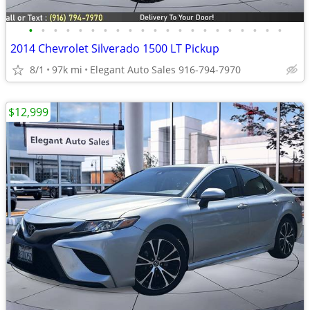
•
•
•
•
•
•
•
•
•
•
•
•
•
•
•
•
•
•
•
•
•
2014 Chevrolet Silverado 1500 LT Pickup
8/1
97k mi
Elegant Auto Sales 916-794-7970
$12,999