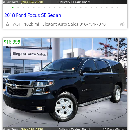
•
•
•
•
•
•
•
•
•
•
•
•
•
•
•
•
•
•
•
•
•
2018 Ford Focus SE Sedan
7/31
102k mi
Elegant Auto Sales 916-794-7970
$16,999