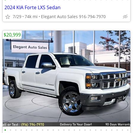
2024 KIA Forte LXS Sedan
7/29
74k mi
Elegant Auto Sales 916-794-7970
$20,999
•
•
•
•
•
•
•
•
•
•
•
•
•
•
•
•
•
•
•
•
•
•
•
•