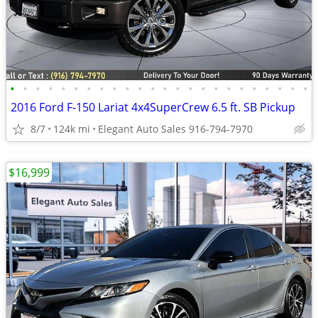
•
•
•
•
•
•
•
•
•
•
•
•
•
•
•
•
•
•
•
•
•
•
•
•
2016 Ford F-150 Lariat 4x4SuperCrew 6.5 ft. SB Pickup
8/7
124k mi
Elegant Auto Sales 916-794-7970
$16,999