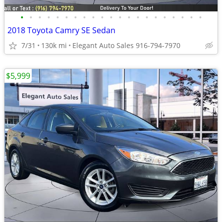
•
•
•
•
•
•
•
•
•
•
•
•
•
•
•
•
•
•
•
•
•
2018 Toyota Camry SE Sedan
7/31
130k mi
Elegant Auto Sales 916-794-7970
$5,999