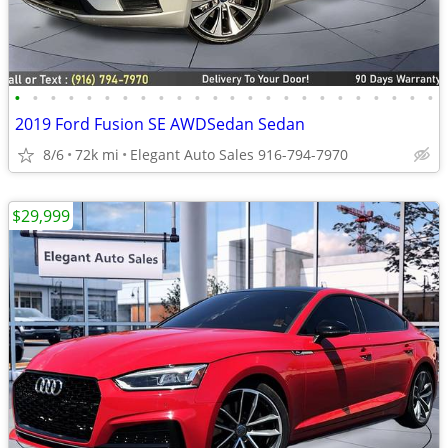
•
•
•
•
•
•
•
•
•
•
•
•
•
•
•
•
•
•
•
•
•
•
•
•
2019 Ford Fusion SE AWDSedan Sedan
8/6
72k mi
Elegant Auto Sales 916-794-7970
$29,999