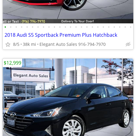
•
•
•
•
•
•
•
•
•
•
•
•
•
•
•
•
•
•
•
•
•
•
•
•
2018 Audi S5 Sportback Premium Plus Hatchback
8/5
38k mi
Elegant Auto Sales 916-794-7970
$12,999