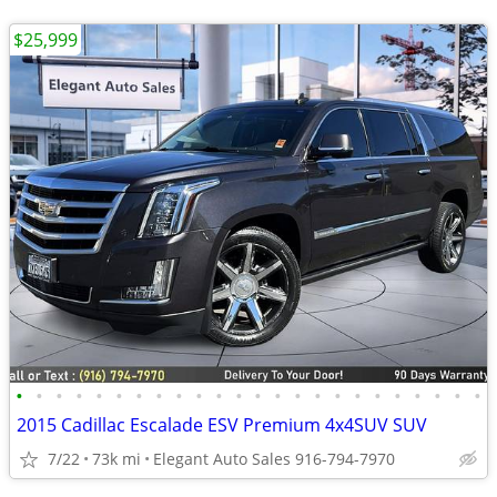
$25,999
•
•
•
•
•
•
•
•
•
•
•
•
•
•
•
•
•
•
•
•
•
•
•
•
2015 Cadillac Escalade ESV Premium 4x4SUV SUV
7/22
73k mi
Elegant Auto Sales 916-794-7970