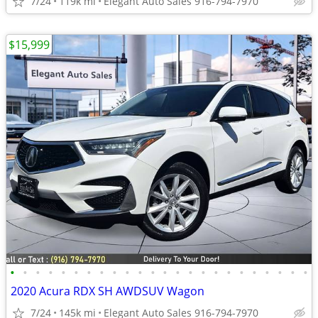
7/24
119k mi
Elegant Auto Sales 916-794-7970
$15,999
•
•
•
•
•
•
•
•
•
•
•
•
•
•
•
•
•
•
•
•
•
•
•
•
2020 Acura RDX SH AWDSUV Wagon
7/24
145k mi
Elegant Auto Sales 916-794-7970