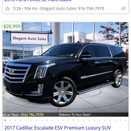
7/26
95k mi
Elegant Auto Sales 916-794-7970
$26,999
•
•
•
•
•
•
•
•
•
•
•
•
•
•
•
•
•
•
•
•
•
•
•
•
2017 Cadillac Escalade ESV Premium Luxury SUV