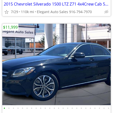
2015 Chevrolet Silverado 1500 LTZ Z71 4x4Crew Cab 5.8 ft. SB Pickup
7/29
110k mi
Elegant Auto Sales 916-794-7970
$11,999
•
•
•
•
•
•
•
•
•
•
•
•
•
•
•
•
•
•
•
•
•
•
•
•