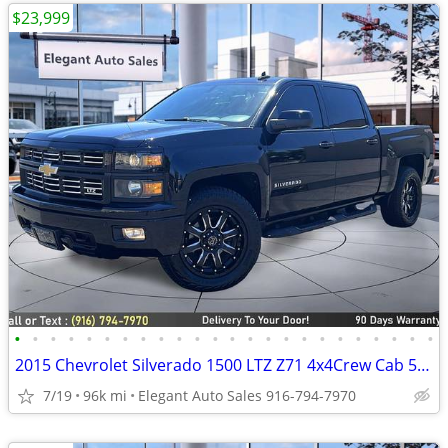
$23,999
•
•
•
•
•
•
•
•
•
•
•
•
•
•
•
•
•
•
•
•
•
•
•
•
2015 Chevrolet Silverado 1500 LTZ Z71 4x4Crew Cab 5.8 ft. SB Pickup
7/19
96k mi
Elegant Auto Sales 916-794-7970