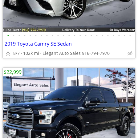
•
•
•
•
•
•
•
•
•
•
•
•
•
•
•
•
•
•
•
•
•
•
•
2019 Toyota Camry SE Sedan
8/7
102k mi
Elegant Auto Sales 916-794-7970
$22,999