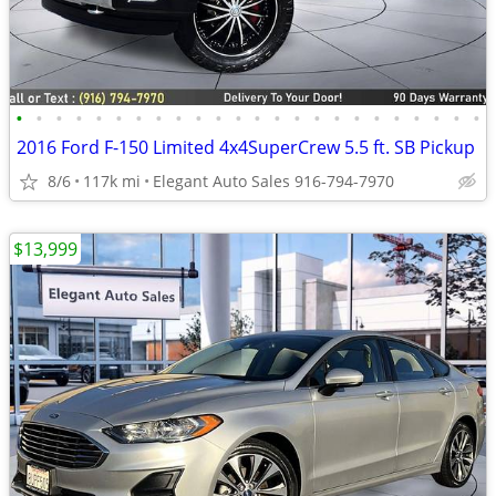
•
•
•
•
•
•
•
•
•
•
•
•
•
•
•
•
•
•
•
•
•
•
•
•
2016 Ford F-150 Limited 4x4SuperCrew 5.5 ft. SB Pickup
8/6
117k mi
Elegant Auto Sales 916-794-7970
$13,999