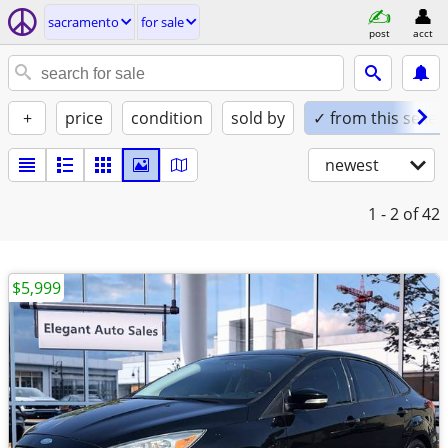
sacramento
for sale
post
acct
+
price
condition
sold by
✓ from this seller
newest
1 - 2
of 42
$5,999