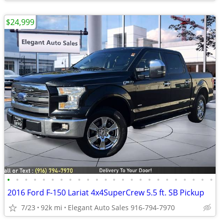
$24,999
•
•
•
•
•
•
•
•
•
•
•
•
•
•
•
•
•
•
•
•
•
•
•
•
2016 Ford F-150 Lariat 4x4SuperCrew 5.5 ft. SB Pickup
7/23
92k mi
Elegant Auto Sales 916-794-7970