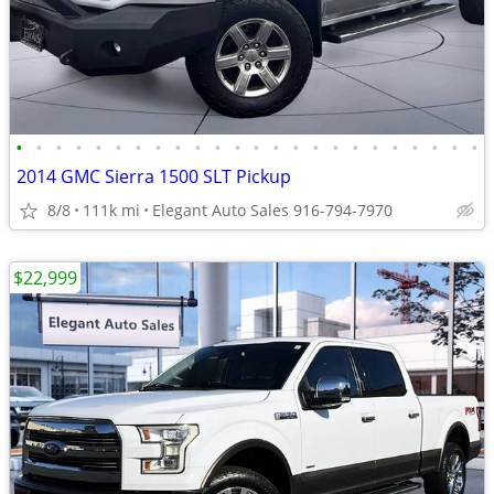
•
•
•
•
•
•
•
•
•
•
•
•
•
•
•
•
•
•
•
•
•
•
•
•
2014 GMC Sierra 1500 SLT Pickup
8/8
111k mi
Elegant Auto Sales 916-794-7970
$22,999