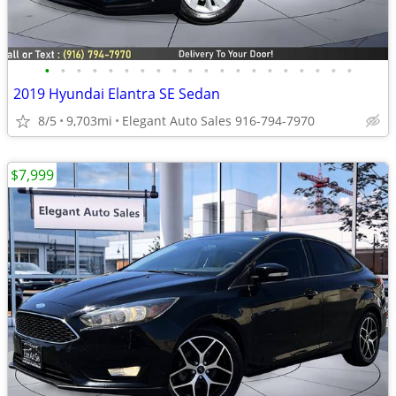
•
•
•
•
•
•
•
•
•
•
•
•
•
•
•
•
•
•
•
•
2019 Hyundai Elantra SE Sedan
8/5
9,703mi
Elegant Auto Sales 916-794-7970
$7,999