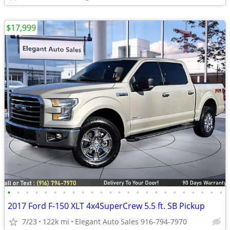
$17,999
•
•
•
•
•
•
•
•
•
•
•
•
•
•
•
•
•
•
•
•
•
•
•
•
2017 Ford F-150 XLT 4x4SuperCrew 5.5 ft. SB Pickup
7/23
122k mi
Elegant Auto Sales 916-794-7970