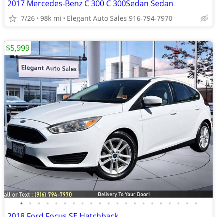
2017 Mercedes-Benz C 300 C 300Sedan Sedan
7/26
98k mi
Elegant Auto Sales 916-794-7970
$5,999
•
•
•
•
•
•
•
•
•
•
•
•
•
•
•
•
•
•
•
•
•
2018 Ford Focus SE Hatchback