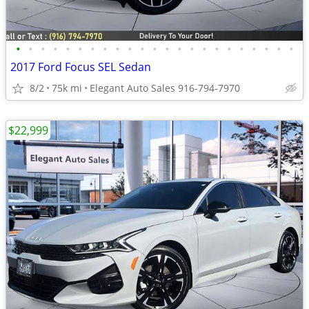
•
•
•
•
•
•
•
•
•
•
•
•
•
•
•
•
•
•
•
•
•
•
•
2017 Ford Focus SEL Sedan
8/2
75k mi
Elegant Auto Sales 916-794-7970
$22,999