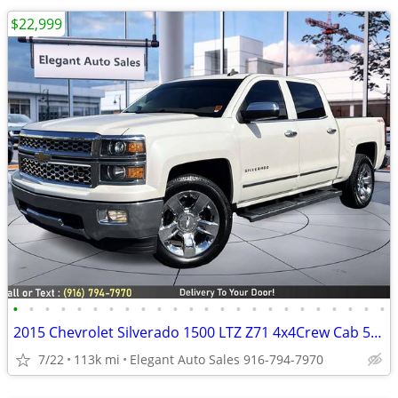
$22,999
•
•
•
•
•
•
•
•
•
•
•
•
•
•
•
•
•
•
•
•
•
•
•
•
2015 Chevrolet Silverado 1500 LTZ Z71 4x4Crew Cab 5.8 ft. SB Pickup
7/22
113k mi
Elegant Auto Sales 916-794-7970