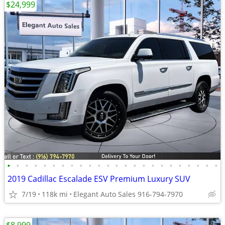
$24,999
•
•
•
•
•
•
•
•
•
•
•
•
•
•
•
•
•
•
•
•
•
•
•
•
2019 Cadillac Escalade ESV Premium Luxury SUV
7/19
118k mi
Elegant Auto Sales 916-794-7970