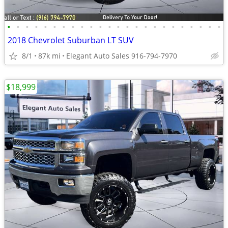
•
•
•
•
•
•
•
•
•
•
•
•
•
•
•
•
•
•
•
•
•
•
•
•
2018 Chevrolet Suburban LT SUV
8/1
87k mi
Elegant Auto Sales 916-794-7970
$18,999