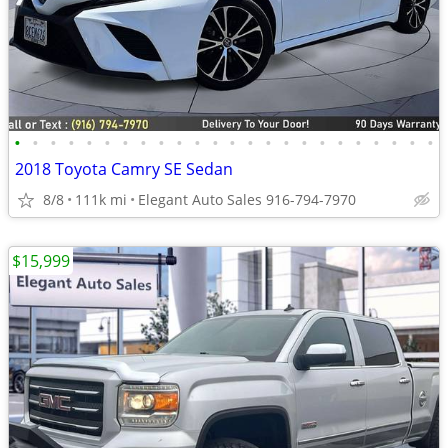
•
•
•
•
•
•
•
•
•
•
•
•
•
•
•
•
•
•
•
•
•
•
•
•
2018 Toyota Camry SE Sedan
8/8
111k mi
Elegant Auto Sales 916-794-7970
$15,999