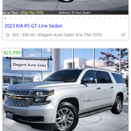
•
•
•
•
•
•
•
•
•
•
•
•
•
•
•
•
•
•
•
•
•
•
•
•
2023 KIA K5 GT-Line Sedan
8/2
39k mi
Elegant Auto Sales 916-794-7970
$23,999