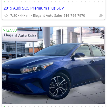
•
•
•
•
•
•
•
•
•
•
•
•
•
•
•
•
•
•
•
•
•
•
•
•
2019 Audi SQ5 Premium Plus SUV
7/30
44k mi
Elegant Auto Sales 916-794-7970
$12,999
•
•
•
•
•
•
•
•
•
•
•
•
•
•
•
•
•
•
•
•
•
•
•
•