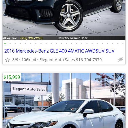
•
•
•
•
•
•
•
•
•
•
•
•
•
•
•
•
•
•
•
•
•
•
•
•
2016 Mercedes-Benz GLE 400 4MATIC AWDSUV SUV
8/9
106k mi
Elegant Auto Sales 916-794-7970
$15,999