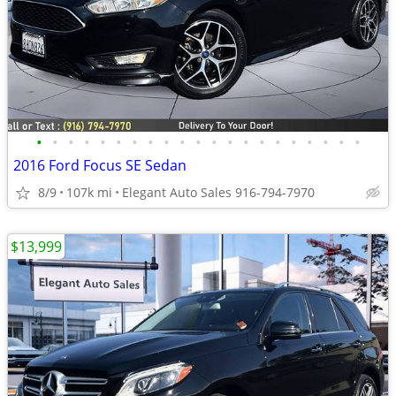
•
•
•
•
•
•
•
•
•
•
•
•
•
•
•
•
•
•
•
•
•
2016 Ford Focus SE Sedan
8/9
107k mi
Elegant Auto Sales 916-794-7970
$13,999