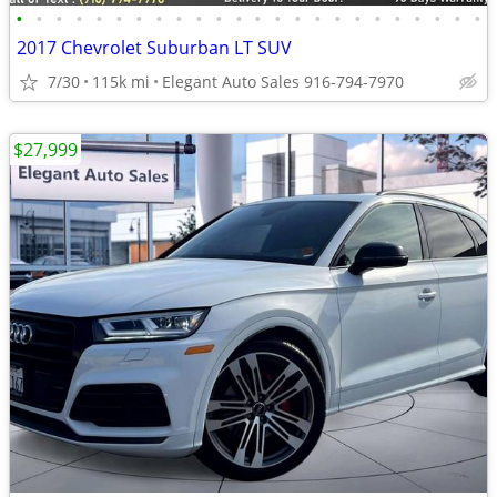
•
•
•
•
•
•
•
•
•
•
•
•
•
•
•
•
•
•
•
•
•
•
•
•
2017 Chevrolet Suburban LT SUV
7/30
115k mi
Elegant Auto Sales 916-794-7970
$27,999