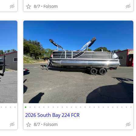
8/7
Folsom
•
•
•
•
•
•
•
•
•
•
•
•
•
•
•
•
•
•
•
•
•
•
•
•
•
•
•
•
2026 South Bay 224 FCR
8/7
Folsom