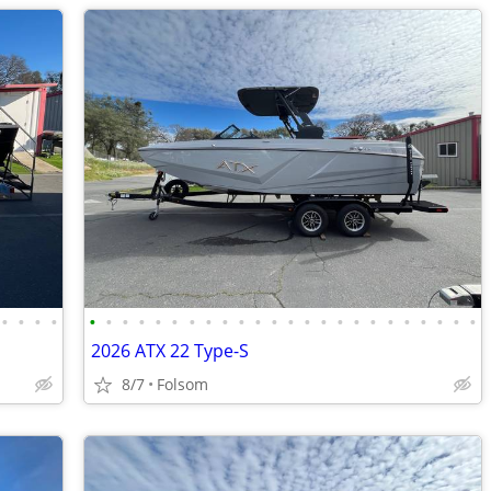
•
•
•
•
•
•
•
•
•
•
•
•
•
•
•
•
•
•
•
•
•
•
•
•
•
•
•
•
2026 ATX 22 Type-S
8/7
Folsom