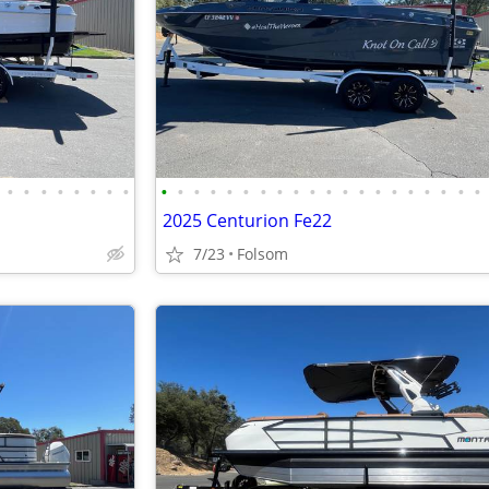
•
•
•
•
•
•
•
•
•
•
•
•
•
•
•
•
•
•
•
•
•
•
•
•
•
•
•
•
2025 Centurion Fe22
7/23
Folsom