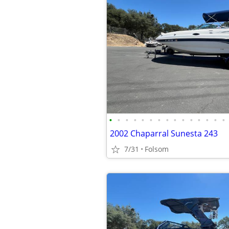
•
•
•
•
•
•
•
•
•
•
•
•
•
•
•
2002 Chaparral Sunesta 243
7/31
Folsom