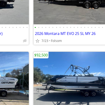
•
•
•
•
•
•
•
•
•
•
•
•
•
•
•
•
•
•
•
•
•
•
•
•
•
•
•
•
r)
2026 Montara MT EVO 25 SL MY 26
7/23
Folsom
$92,500