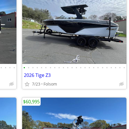
•
•
•
•
•
•
•
•
•
•
•
•
•
•
•
•
•
•
•
•
•
•
•
•
•
•
•
•
2026 Tige Z3
7/23
Folsom
$60,995