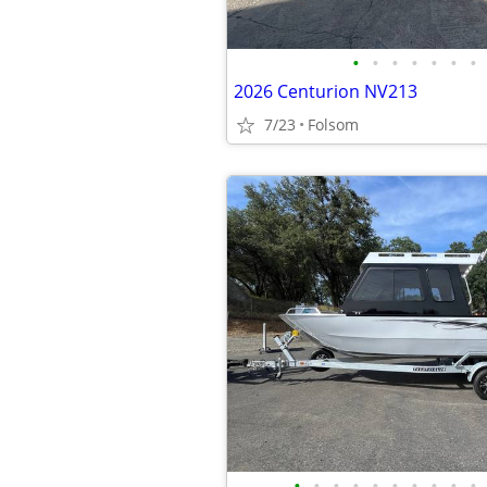
•
•
•
•
•
•
•
2026 Centurion NV213
7/23
Folsom
•
•
•
•
•
•
•
•
•
•