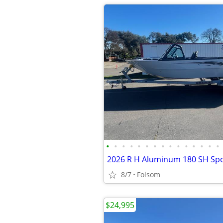
•
•
•
•
•
•
•
•
•
•
•
•
•
•
•
2026 R H Aluminum 180 SH Sp
8/7
Folsom
$24,995