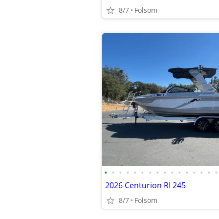
8/7
Folsom
•
•
•
•
•
•
•
•
•
•
•
•
•
•
•
•
2026 Centurion RI 245
8/7
Folsom