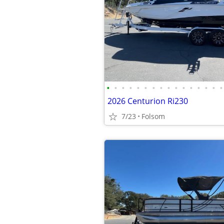
•
•
•
•
•
•
•
•
•
•
•
•
•
•
•
•
2026 Centurion Ri230
7/23
Folsom