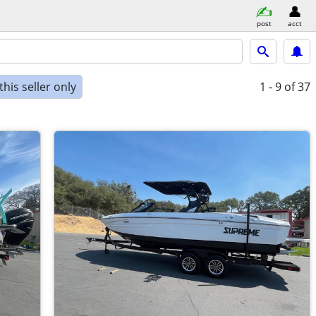
post
acct
his seller only
1 - 9
of 37