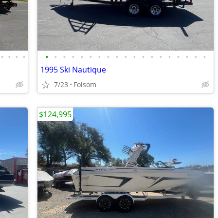
•
•
•
•
•
•
•
•
•
•
•
•
•
•
•
•
•
•
•
•
•
•
•
1995 Ski Nautique
7/23
Folsom
$124,995