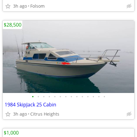
3h ago
Folsom
$28,500
•
•
•
•
•
•
•
•
•
•
•
•
•
•
1984 SkipJack 25 Cabin
3h ago
Citrus Heights
$1,000