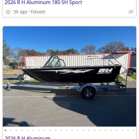
2026 R H Aluminum 180 SH Sport
3h ago
Folsom
•
•
•
•
•
•
•
•
•
•
•
•
•
•
•
•
•
•
•
•
•
•
•
•
2026 R H Aluminum