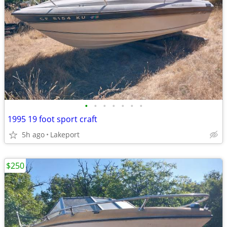
•
•
•
•
•
•
•
1995 19 foot sport craft
5h ago
Lakeport
$250