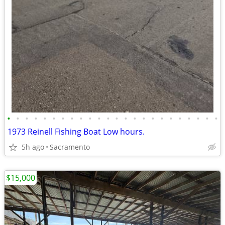
•
•
•
•
•
•
•
•
•
•
•
•
•
•
•
•
•
•
•
•
•
•
•
•
1973 Reinell Fishing Boat Low hours.
5h ago
Sacramento
$15,000