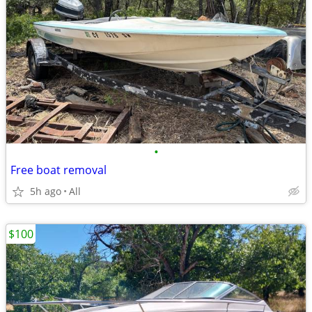
•
Free boat removal
5h ago
All
$100