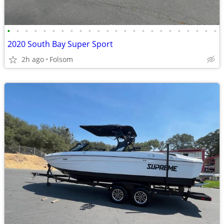
•
•
•
•
•
•
•
•
•
•
•
•
•
•
•
•
•
•
•
•
•
•
•
•
2020 South Bay Super Sport
2h ago
Folsom