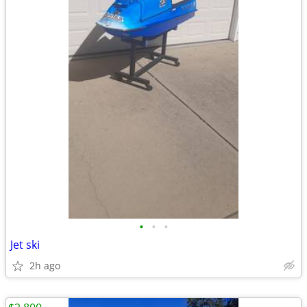
•
•
•
Jet ski
2h ago