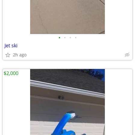
•
•
•
•
Jet ski
2h ago
$2,000