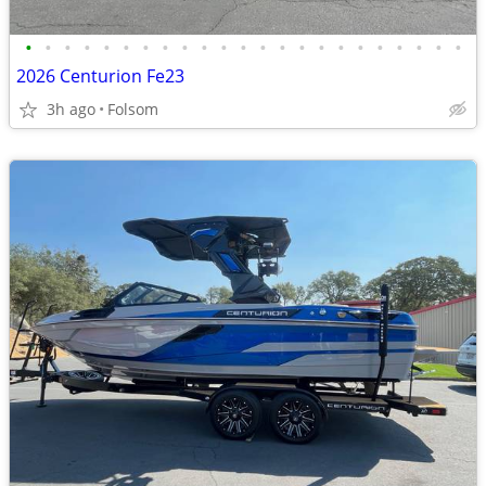
•
•
•
•
•
•
•
•
•
•
•
•
•
•
•
•
•
•
•
•
•
•
•
2026 Centurion Fe23
3h ago
Folsom