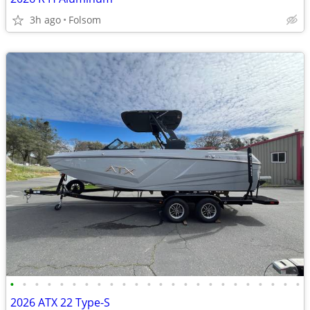
3h ago
Folsom
•
•
•
•
•
•
•
•
•
•
•
•
•
•
•
•
•
•
•
•
•
•
•
•
2026 ATX 22 Type-S