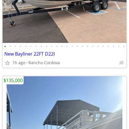
•
•
•
•
•
•
•
•
•
•
•
•
•
•
•
•
•
•
•
•
•
•
•
•
New Bayliner 22FT D22I
1h ago
Rancho Cordova
$135,000