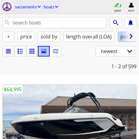
sacramento
boats
post
acct
+
price
sold by
length overall (LOA)
power
newest
1 - 2
of 599
$64,995