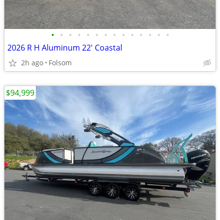
•
•
•
•
•
•
•
•
•
•
•
•
•
•
2026 R H Aluminum 22' Coastal
2h ago
Folsom
$94,999