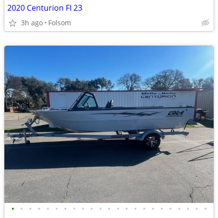
2020 Centurion FI 23
3h ago
Folsom
•
•
•
•
•
•
•
•
•
•
•
•
•
•
•
•
•
•
•
•
•
•
•