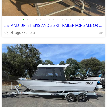
•
•
•
•
•
•
•
•
•
•
•
•
•
•
•
2 STAND-UP JET SKIS AND 3 SKI TRAILER FOR SALE OR TRADE
2h ago
Sonora