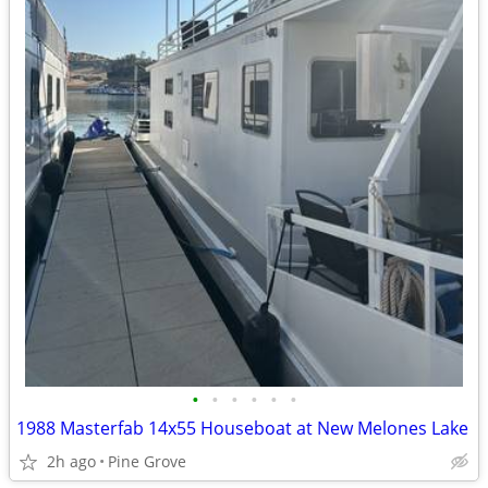
•
•
•
•
•
•
1988 Masterfab 14x55 Houseboat at New Melones Lake
2h ago
Pine Grove