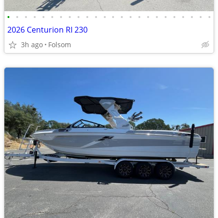
•
•
•
•
•
•
•
•
•
•
•
•
•
•
•
•
•
•
•
•
•
•
•
•
2026 Centurion RI 230
3h ago
Folsom