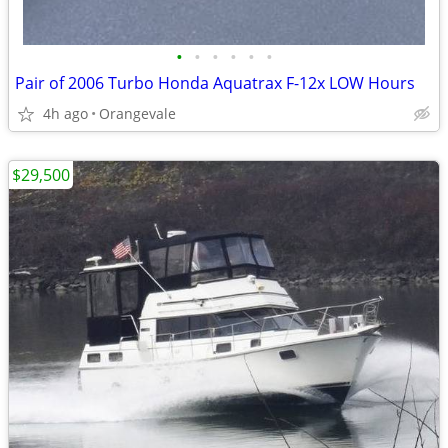
•
•
•
•
•
•
Pair of 2006 Turbo Honda Aquatrax F-12x LOW Hours
4h ago
Orangevale
$29,500