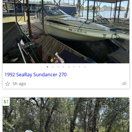
•
•
•
•
•
•
•
•
1992 SeaRay Sundancer 270
5h ago
$1