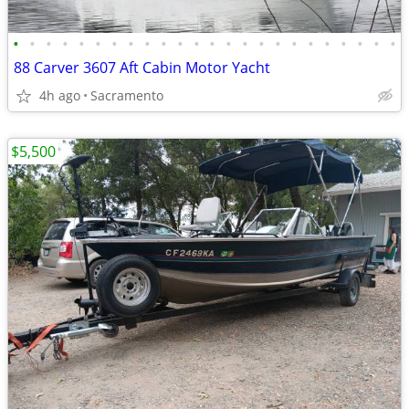
•
•
•
•
•
•
•
•
•
•
•
•
•
•
•
•
•
•
•
•
•
•
•
•
88 Carver 3607 Aft Cabin Motor Yacht
4h ago
Sacramento
$5,500