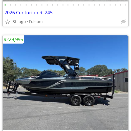
•
•
•
•
•
•
•
•
•
•
•
•
•
•
•
•
•
•
•
•
•
•
•
•
2026 Centurion RI 245
3h ago
Folsom
$229,995