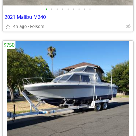
•
•
•
•
•
•
•
•
•
2021 Malibu M240
4h ago
Folsom
$750