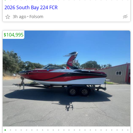
2026 South Bay 224 FCR
3h ago
Folsom
$104,995
•
•
•
•
•
•
•
•
•
•
•
•
•
•
•
•
•
•
•
•
•
•
•
•