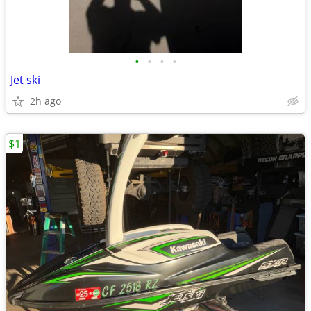
•
•
•
•
Jet ski
2h ago
$1