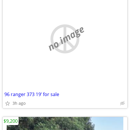
no image
96 ranger 373 19’ for sale
3h ago
$9,200