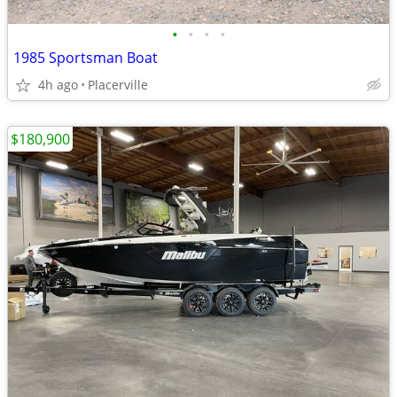
•
•
•
•
1985 Sportsman Boat
4h ago
Placerville
$180,900