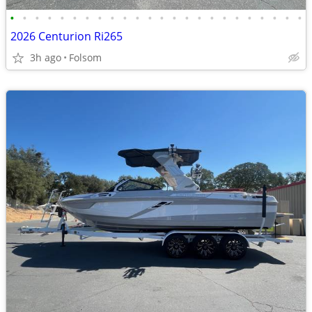
•
•
•
•
•
•
•
•
•
•
•
•
•
•
•
•
•
•
•
•
•
•
•
•
2026 Centurion Ri265
3h ago
Folsom