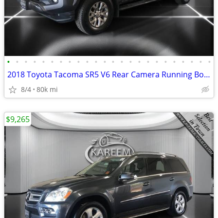
•
•
•
•
•
•
•
•
•
•
•
•
•
•
•
•
•
•
•
•
•
•
•
•
2018 Toyota Tacoma SR5 V6 Rear Camera Running Boards 30 Service Reco
8/4
80k mi
$9,265