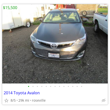
$15,500
•
•
•
•
•
•
•
•
•
•
•
•
•
2014 Toyota Avalon
8/5
29k mi
roseville