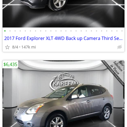
•
•
•
•
•
•
•
•
•
•
•
•
•
•
•
•
•
•
•
•
•
•
•
•
2017 Ford Explorer XLT 4WD Back up Camera Third Seats Bluetooth Se h
8/4
147k mi
$6,435