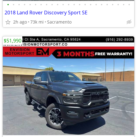
•
•
•
•
•
•
•
•
•
•
•
•
•
•
•
•
•
•
•
•
•
•
•
2018 Land Rover Discovery Sport SE
2h ago
73k mi
Sacramento
$51,990