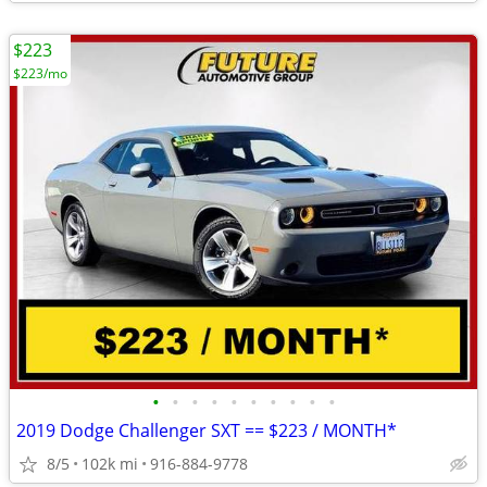
$223
$223/mo
•
•
•
•
•
•
•
•
•
•
2019 Dodge Challenger SXT == $223 / MONTH*
8/5
102k mi
916-884-9778