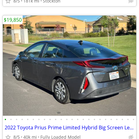
8/5
181k mi
Stockton
$19,850
•
•
•
•
•
•
•
•
•
•
•
•
•
•
•
•
•
•
•
•
•
•
•
•
2022 Toyota Prius Prime Limited Hybrid Big Screen Leather Nav JBL!!!
8/5
40k mi
Fully Loaded Model