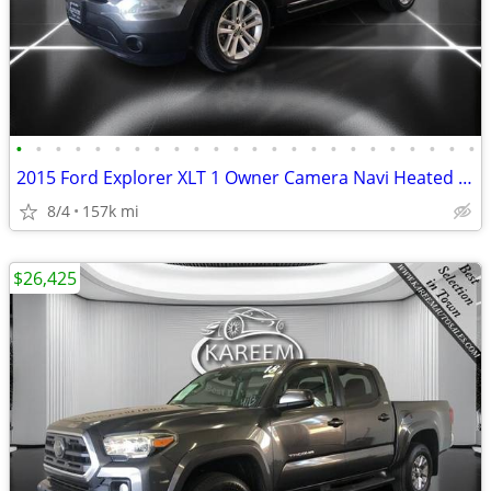
•
•
•
•
•
•
•
•
•
•
•
•
•
•
•
•
•
•
•
•
•
•
•
•
2015 Ford Explorer XLT 1 Owner Camera Navi Heated Seats Leather Thir
8/4
157k mi
$26,425