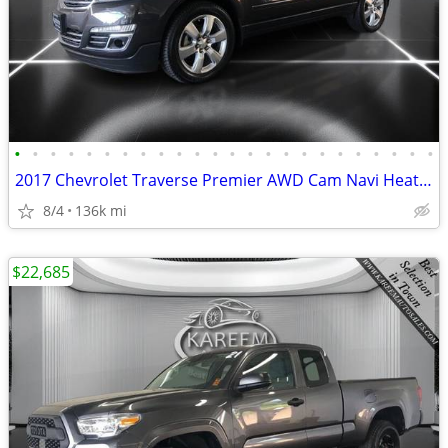
•
•
•
•
•
•
•
•
•
•
•
•
•
•
•
•
•
•
•
•
•
•
•
•
2017 Chevrolet Traverse Premier AWD Cam Navi Heated/Cooling Seats Th
8/4
136k mi
$22,685