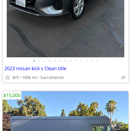
•
•
•
•
•
•
•
•
•
•
•
•
•
2023 nissan kick s Clean title
8/5
100k mi
Sacramento
$15,000