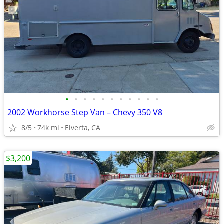
•
•
•
•
•
•
•
•
•
•
•
2002 Workhorse Step Van – Chevy 350 V8
8/5
74k mi
Elverta, CA
$3,200