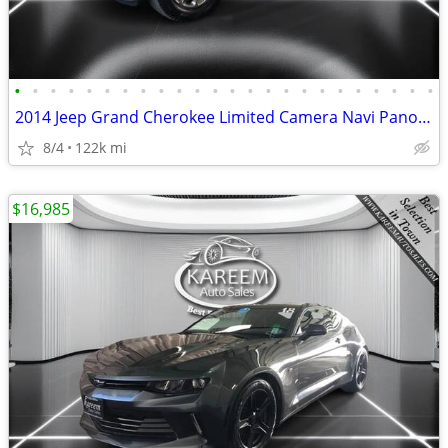
•
•
•
•
•
•
•
•
•
•
•
•
•
•
•
•
•
•
•
•
•
•
•
•
2014 Jeep Grand Cherokee Limited Camera Navi Pano Heated/Cooling Sea
8/4
122k mi
$16,985