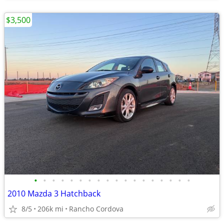
$3,500
•
•
•
•
•
•
•
•
•
•
•
•
•
•
•
•
•
•
2010 Mazda 3 Hatchback
8/5
206k mi
Rancho Cordova