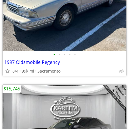
•
•
•
•
•
1997 Oldsmobile Regency
8/4
99k mi
Sacramento
$15,745