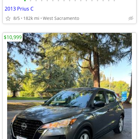
•
•
•
•
•
•
•
•
•
•
•
•
•
•
•
•
•
2013 Prius C
8/5
182k mi
West Sacramento
$10,999