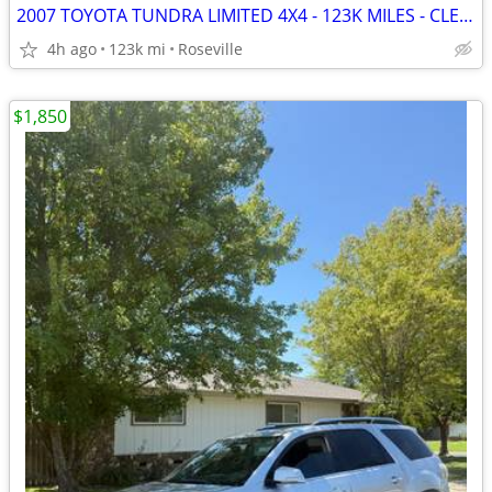
2007 TOYOTA TUNDRA LIMITED 4X4 - 123K MILES - CLEAN TITLE
4h ago
123k mi
Roseville
$1,850