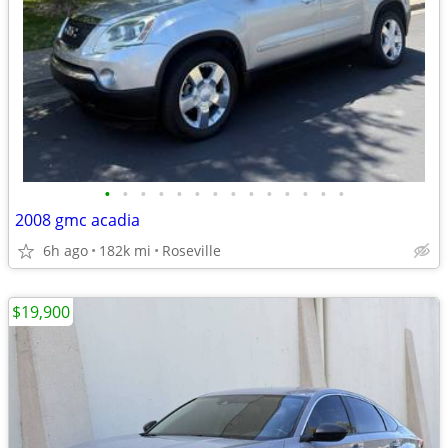
•
•
•
•
•
•
•
•
•
•
•
•
•
•
2008 gmc acadia
6h ago
182k mi
Roseville
$19,900