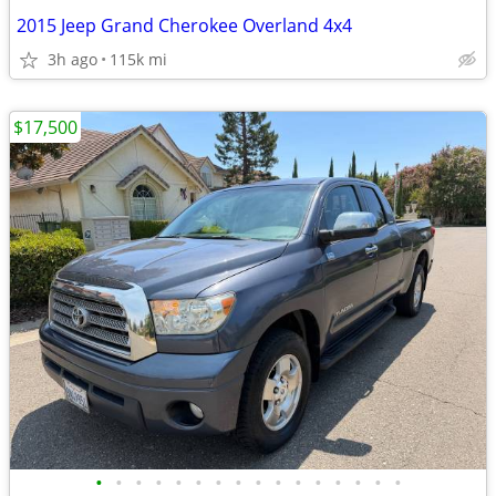
2015 Jeep Grand Cherokee Overland 4x4
3h ago
115k mi
$17,500
•
•
•
•
•
•
•
•
•
•
•
•
•
•
•
•