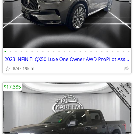
•
•
•
•
•
•
•
•
•
•
•
•
•
•
•
•
•
•
•
•
•
•
•
•
2023 INFINITI QX50 Luxe One Owner AWD ProPilot Assist Leather Heated
8/4
19k mi
$17,385