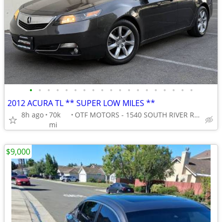
•
•
•
•
•
•
•
•
•
•
•
•
•
•
•
•
•
•
•
2012 ACURA TL ** SUPER LOW MILES **
8h ago
70k
OTF MOTORS - 1540 SOUTH RIVER ROAD
mi
$9,000