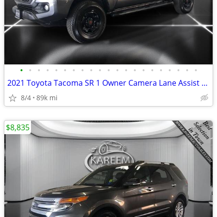
•
•
•
•
•
•
•
•
•
•
•
•
•
•
•
•
•
•
•
•
•
2021 Toyota Tacoma SR 1 Owner Camera Lane Assist Running Boards Bed
8/4
89k mi
$8,835