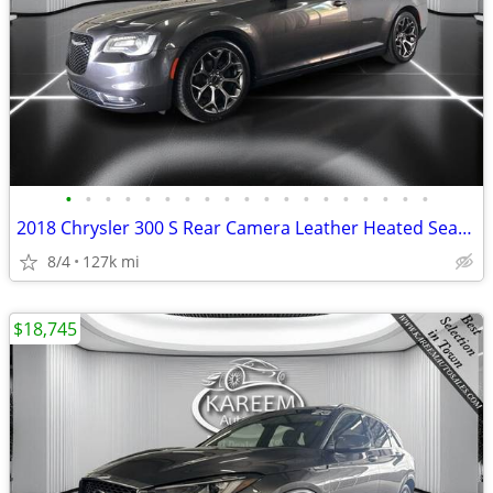
•
•
•
•
•
•
•
•
•
•
•
•
•
•
•
•
•
•
•
2018 Chrysler 300 S Rear Camera Leather Heated Seats Bluetooth Shift
8/4
127k mi
$18,745