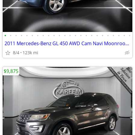
•
•
•
•
•
•
•
•
•
•
•
•
•
•
•
•
•
•
•
•
•
•
•
•
2011 Mercedes-Benz GL 450 AWD Cam Navi Moonroof Third Seats Heated s
8/4
123k mi
$9,875