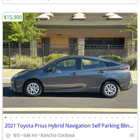
$15,900
•
•
•
•
•
•
•
•
•
•
•
•
•
•
•
•
•
•
•
•
•
•
•
•
2021 Toyota Prius Hybrid Navigation Self Parking Blind Spot Monitor
8/5
64k mi
Rancho Cordova