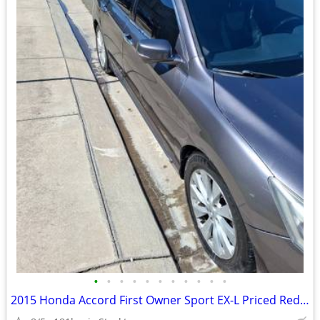
•
•
•
•
•
•
•
•
•
•
•
2015 Honda Accord First Owner Sport EX-L Priced Reduced