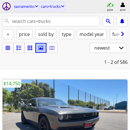
sacramento
cars+trucks
post
acct
+
price
sold by
type
model year
fuel
newest
1 - 2
of 586
$14,750