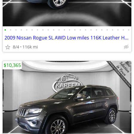
•
•
•
•
•
•
•
•
•
•
•
•
•
•
•
•
•
•
•
•
•
•
•
•
2009 Nissan Rogue SL AWD Low miles 116K Leather Heated Seats Moonroo
8/4
116k mi
$10,365