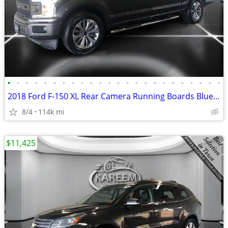
•
•
•
•
•
•
•
•
•
•
•
•
•
•
•
•
•
•
•
•
•
•
•
•
2018 Ford F-150 XL Rear Camera Running Boards Bluetooth Bed Liner Se
8/4
114k mi
$11,425