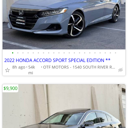
•
•
•
•
•
•
•
•
•
•
•
•
•
•
•
•
•
•
•
•
•
2022 HONDA ACCORD SPORT SPECIAL EDITION **
8h ago
54k
OTF MOTORS - 1540 SOUTH RIVER ROAD
mi
$9,900