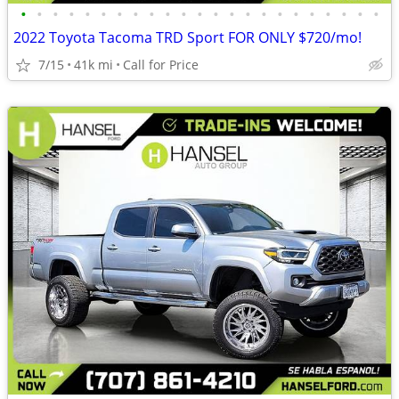
•
•
•
•
•
•
•
•
•
•
•
•
•
•
•
•
•
•
•
•
•
•
•
2022 Toyota Tacoma TRD Sport FOR ONLY $720/mo!
7/15
41k mi
Call for Price