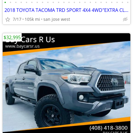
•
•
•
•
•
•
•
•
•
•
•
•
•
•
•
•
•
•
•
•
•
•
•
•
2018 TOYOTA TACOMA TRD SPORT 4X4 4WD"EXTRA CLEAN"LOW MILES"WE FINANCE
7/17
105k mi
san jose west
$32,995