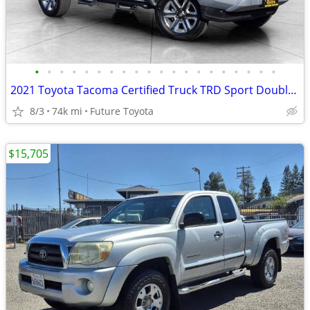
•
•
•
•
•
•
•
•
•
•
•
•
•
•
•
•
•
•
•
•
2021 Toyota Tacoma Certified Truck TRD Sport Double Cab
8/3
74k mi
Future Toyota
$15,705