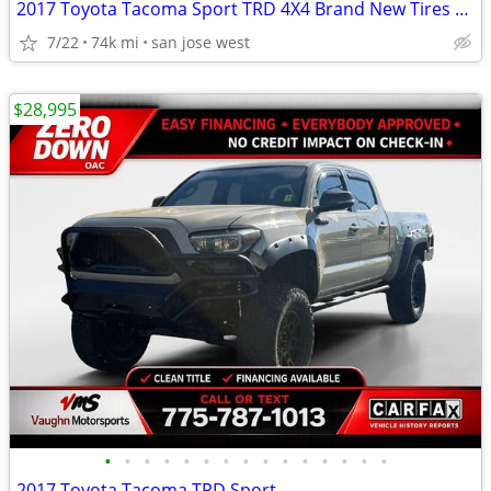
2017 Toyota Tacoma Sport TRD 4X4 Brand New Tires and Rims
7/22
74k mi
san jose west
$28,995
•
•
•
•
•
•
•
•
•
•
•
•
•
•
•
2017 Toyota Tacoma TRD Sport