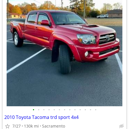
•
•
•
•
•
•
•
•
•
•
•
•
•
2010 Toyota Tacoma trd sport 4x4
7/27
130k mi
Sacramento