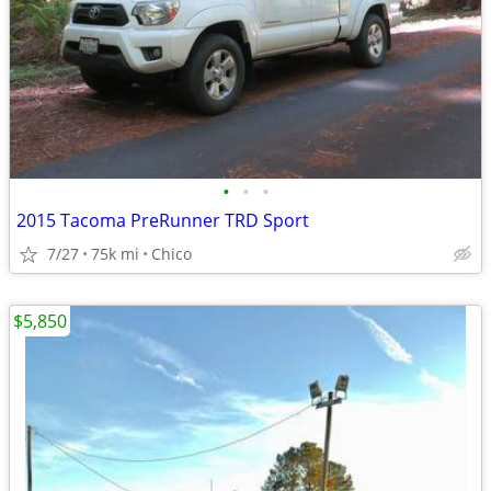
•
•
•
2015 Tacoma PreRunner TRD Sport
7/27
75k mi
Chico
$5,850