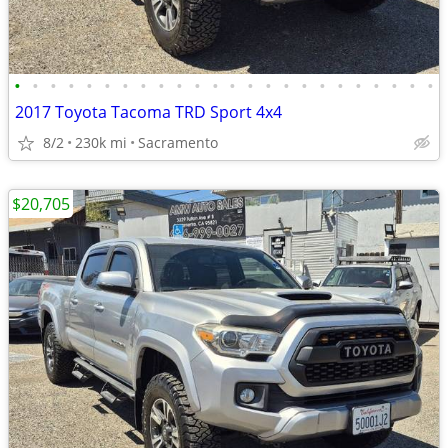
•
•
•
•
•
•
•
•
•
•
•
•
•
•
•
•
•
•
•
•
•
•
•
•
2017 Toyota Tacoma TRD Sport 4x4
8/2
230k mi
Sacramento
$20,705