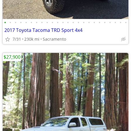
•
•
•
•
•
•
•
•
•
•
•
•
•
•
•
•
•
•
•
•
•
•
•
•
2017 Toyota Tacoma TRD Sport 4x4
7/31
230k mi
Sacramento
$27,900