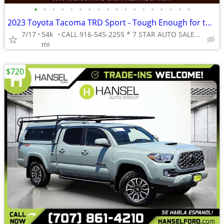
•
•
•
•
•
•
•
•
•
•
•
•
•
•
•
•
•
•
2023 Toyota Tacoma TRD Sport - Tough Enough for the Job, Smooth Enou
7/17
54k
CALL 916-545-2255 * 7 STAR AUTO SALES // 5000 MADISON AVE
mi
$720