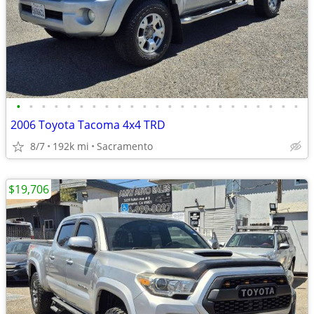
•
•
•
•
•
•
•
•
•
•
•
•
•
•
•
•
•
•
•
•
•
•
•
2006 Toyota Tacoma 4x4 TRD
8/7
192k mi
Sacramento
$19,706