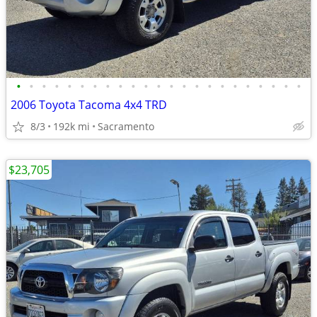
•
•
•
•
•
•
•
•
•
•
•
•
•
•
•
•
•
•
•
•
•
•
•
2006 Toyota Tacoma 4x4 TRD
8/3
192k mi
Sacramento
$23,705