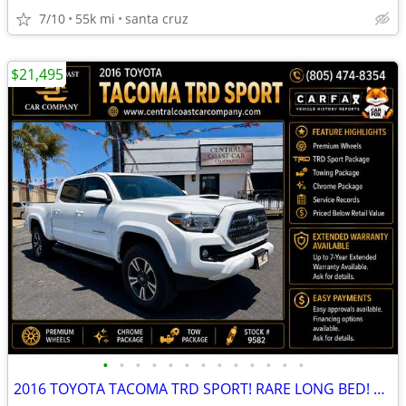
7/10
55k mi
santa cruz
$21,495
•
•
•
•
•
•
•
•
•
•
•
•
•
2016 TOYOTA TACOMA TRD SPORT! RARE LONG BED! ELDERLY OWNED SUPER CLEAN