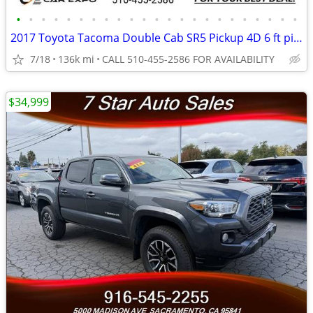
•
•
•
•
•
•
•
•
•
•
•
•
•
•
•
•
•
•
•
•
•
•
•
2017 Toyota Tacoma Double Cab SR5 Pickup 4D 6 ft pickup Magnetic Gray
7/18
136k mi
CALL 510-455-2586 FOR AVAILABILITY
$34,999