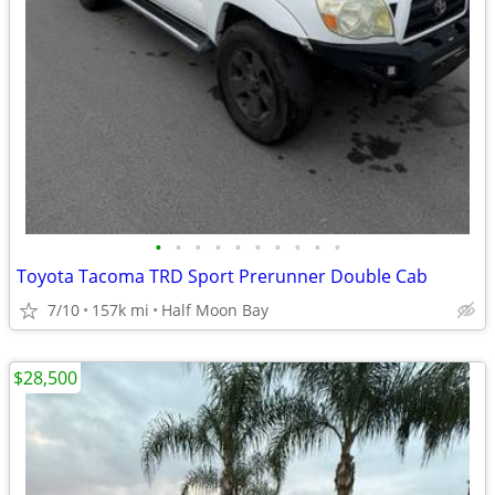
•
•
•
•
•
•
•
•
•
•
Toyota Tacoma TRD Sport Prerunner Double Cab
7/10
157k mi
Half Moon Bay
$28,500