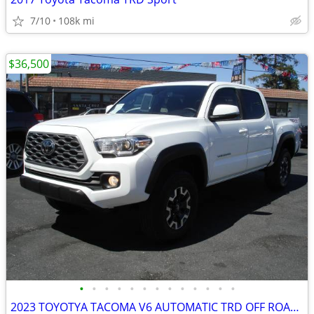
7/10
108k mi
$36,500
•
•
•
•
•
•
•
•
•
•
•
•
•
2023 TOYOTYA TACOMA V6 AUTOMATIC TRD OFF ROAD 4WD