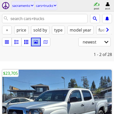
sacramento
cars+trucks
post
acct
+
price
sold by
type
model year
fuel
newest
1 - 2
of 28
$23,705