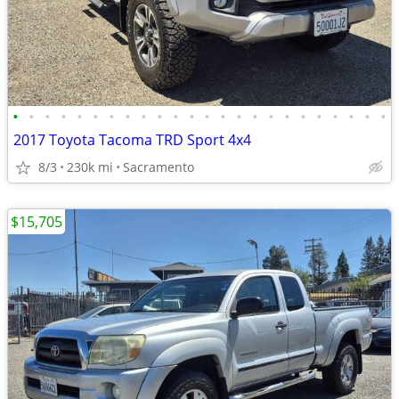
•
•
•
•
•
•
•
•
•
•
•
•
•
•
•
•
•
•
•
•
•
•
•
•
2017 Toyota Tacoma TRD Sport 4x4
8/3
230k mi
Sacramento
$15,705