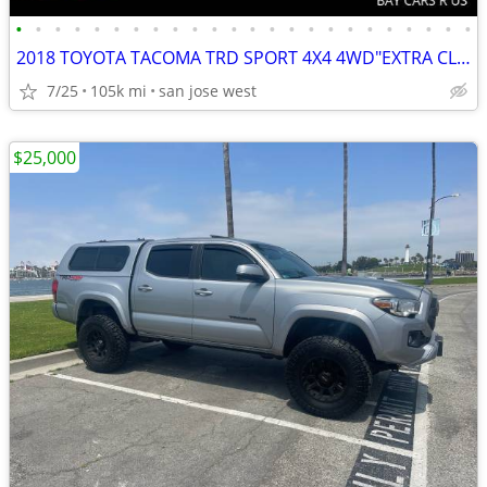
•
•
•
•
•
•
•
•
•
•
•
•
•
•
•
•
•
•
•
•
•
•
•
•
2018 TOYOTA TACOMA TRD SPORT 4X4 4WD"EXTRA CLEAN"LOW MILES"WE FINANCE
7/25
105k mi
san jose west
$25,000