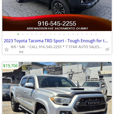
•
•
•
•
•
•
•
•
•
•
•
•
•
•
•
•
•
•
2023 Toyota Tacoma TRD Sport - Tough Enough for the Job, Smooth Enou
8/6
54k
CALL 916-545-2255 * 7 STAR AUTO SALES // 5000 MADISON AVE
mi
$19,706