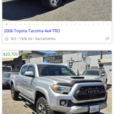
•
•
•
•
•
•
•
•
•
•
•
•
•
•
•
•
•
•
•
•
•
•
•
2006 Toyota Tacoma 4x4 TRD
8/2
192k mi
Sacramento
$20,705