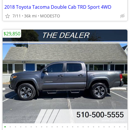
2018 Toyota Tacoma Double Cab TRD Sport 4WD
7/11
36k mi
MODESTO
$29,850
•
•
•
•
•
•
•
•
•
•
•
•
•
•
•
•
•
•
•
•
•
•
•
•