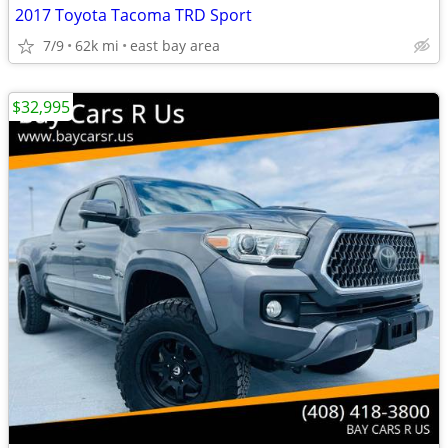
2017 Toyota Tacoma TRD Sport
7/9
62k mi
east bay area
$32,995