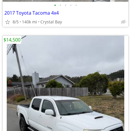
•
•
•
•
•
2017 Toyota Tacoma 4x4
8/5
140k mi
Crystal Bay
$14,500