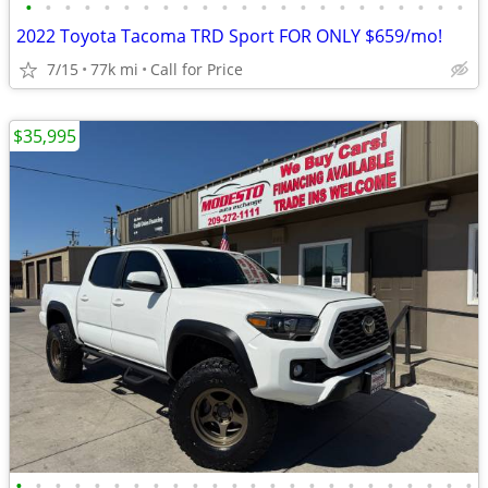
•
•
•
•
•
•
•
•
•
•
•
•
•
•
•
•
•
•
•
•
•
•
•
2022 Toyota Tacoma TRD Sport FOR ONLY $659/mo!
7/15
77k mi
Call for Price
$35,995
•
•
•
•
•
•
•
•
•
•
•
•
•
•
•
•
•
•
•
•
•
•
•
•