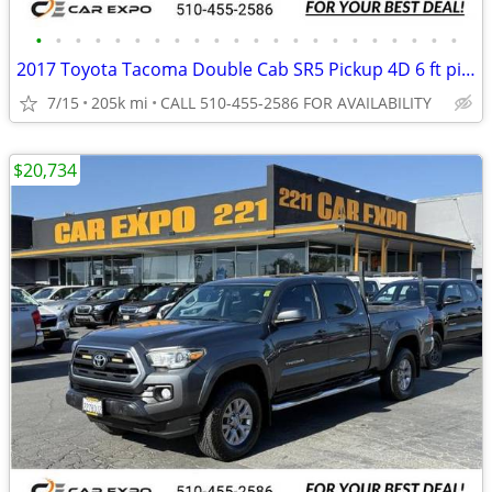
•
•
•
•
•
•
•
•
•
•
•
•
•
•
•
•
•
•
•
•
•
•
2017 Toyota Tacoma Double Cab SR5 Pickup 4D 6 ft pickup Magnetic Gray
7/15
205k mi
CALL 510-455-2586 FOR AVAILABILITY
$20,734