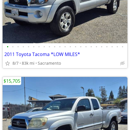
•
•
•
•
•
•
•
•
•
•
•
•
•
•
•
•
•
•
•
•
•
•
•
2011 Toyota Tacoma *LOW MILES*
8/7
83k mi
Sacramento
$15,705