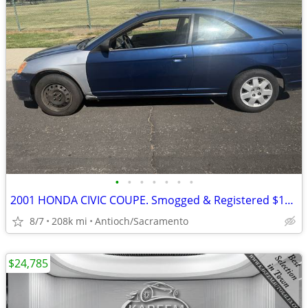
•
•
•
•
•
•
•
2001 HONDA CIVIC COUPE. Smogged & Registered $1800 obo
8/7
208k mi
Antioch/Sacramento
$24,785