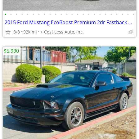
•
•
•
•
•
•
•
•
•
•
•
•
•
•
•
•
•
•
•
•
•
•
•
•
2015 Ford Mustang EcoBoost Premium 2dr Fastback *** NO PAYMENTS FOR 90 DAYS!!!**
8/8
92k mi
+ Cost Less Auto, Inc.
$5,990