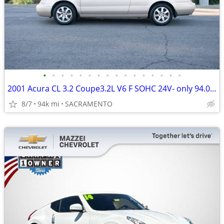
•
•
•
•
•
•
•
•
•
•
•
•
•
•
•
•
2001 Acura CL 3.2 Coupe3.2L V6 F SOHC 24V- only 94.057 original miles
8/7
94k mi
SACRAMENTO