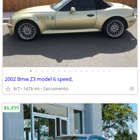
•
•
•
•
•
•
•
•
•
•
•
•
•
•
•
2002 Bmw Z3 model 6 speed,
8/7
147k mi
Sacramento
$6,499