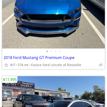
•
•
•
•
2018 Ford Mustang GT Premium Coupe
8/7
57k mi
Future Ford Lincoln of Roseville
$11,995