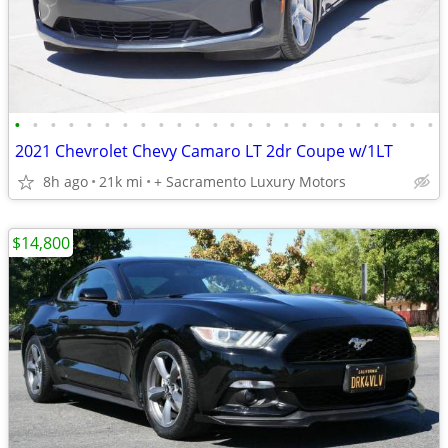
•
•
•
•
•
•
•
•
•
•
•
•
•
•
•
•
•
•
•
•
•
•
•
•
2021 Chevrolet Chevy Camaro LT 2dr Coupe w/1LT
8h ago
21k mi
+ Sacramento Luxury Motors
$14,800