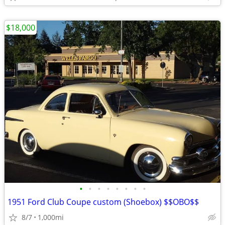
$18,000
•
•
•
•
•
•
•
•
1951 Ford Club Coupe custom (Shoebox) $$OBO$$
8/7
1,000mi