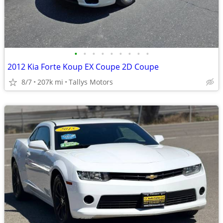
•
•
•
•
•
•
•
•
•
2012 Kia Forte Koup EX Coupe 2D Coupe
8/7
207k mi
Tallys Motors