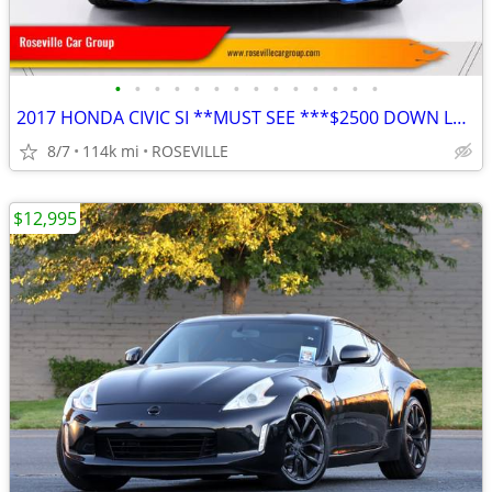
•
•
•
•
•
•
•
•
•
•
•
•
•
•
2017 HONDA CIVIC SI **MUST SEE ***$2500 DOWN LEAVE WITH CAR
8/7
114k mi
ROSEVILLE
$12,995