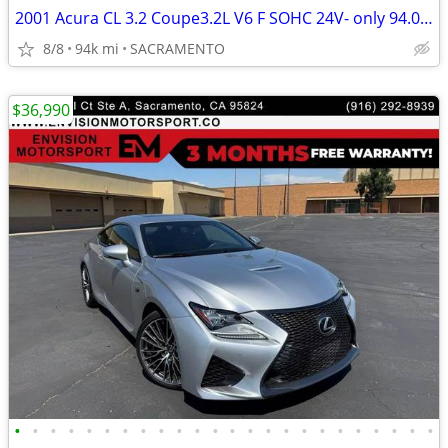
2001 Acura CL 3.2 Coupe3.2L V6 F SOHC 24V- only 94.057 original miles
8/8
94k mi
SACRAMENTO
$36,990
•
•
•
•
•
•
•
•
•
•
•
•
•
•
•
•
•
•
•
•
•
•
•
•