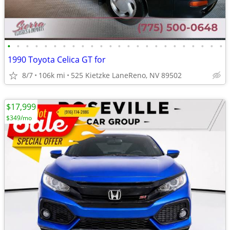
•
•
•
•
•
•
•
•
•
•
•
•
•
•
•
•
•
•
•
•
•
•
•
•
1990 Toyota Celica GT for
8/7
106k mi
525 Kietzke LaneReno, NV 89502
$17,999
$349/mo