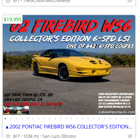
8/7
1969ChevroletChevelle
$19,995
•
•
•
•
•
•
•
•
•
•
•
•
•
•
•
•
•
•
•
•
•
•
•
•
▲2002 PONTIAC FIREBIRD WS6 COLLECTOR'S EDITION TRANS AM LS1 6-SPEED!►
8/7
103k mi
San Luis Obispo