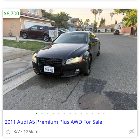
$6,700
•
•
•
•
•
•
•
•
•
•
•
•
•
2011 Audi A5 Premium Plus AWD For Sale
8/7
126k mi