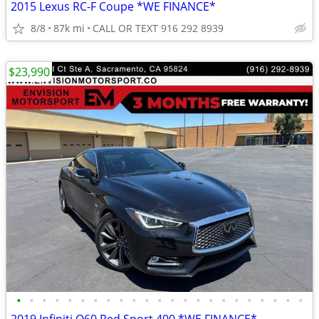
2015 Lexus RC-F Coupe *WE FINANCE*
8/8
87k mi
CALL OR TEXT 916 292 8939
$23,990
•
•
•
•
•
•
•
•
•
•
•
•
•
•
•
•
•
•
•
•
•
•
•