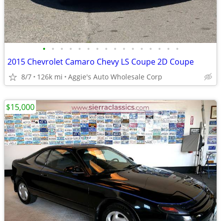
•
•
•
•
•
•
•
•
•
•
•
•
•
•
•
•
2015 Chevrolet Camaro Chevy LS Coupe 2D Coupe
8/7
126k mi
Aggie's Auto Wholesale Corp
$15,000