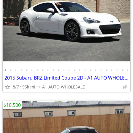
•
•
•
•
•
•
•
•
•
•
•
•
•
•
•
•
•
•
•
•
•
•
•
•
2015 Subaru BRZ Limited Coupe 2D - A1 AUTO WHOLESALE
8/7
95k mi
+ A1 AUTO WHOLESALE
$10,500