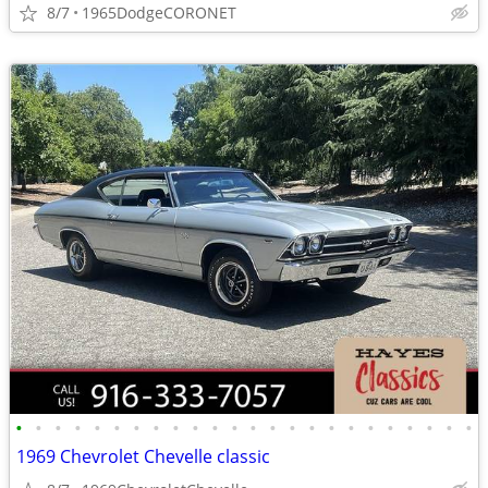
8/7
1965DodgeCORONET
•
•
•
•
•
•
•
•
•
•
•
•
•
•
•
•
•
•
•
•
•
•
•
•
1969 Chevrolet Chevelle classic