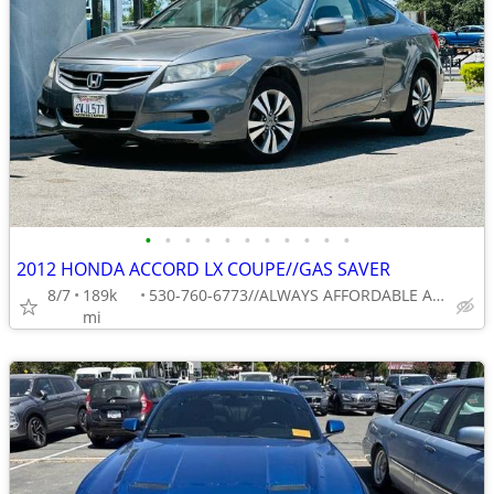
•
•
•
•
•
•
•
•
•
•
•
2012 HONDA ACCORD LX COUPE//GAS SAVER
8/7
189k
530-760-6773//ALWAYS AFFORDABLE AUTO
mi