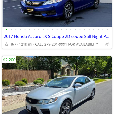
•
•
•
•
•
•
•
•
•
•
•
•
•
•
•
•
•
•
•
•
•
•
•
2017 Honda Accord LX-S Coupe 2D coupe Still Night Pearl
8/7
121k mi
CALL 279-201-9991 FOR AVAILABILITY
$2,200