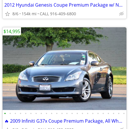
2012 Hyundai Genesis Coupe Premium Package w/ Navigation & Moonroof
8/6
154k mi
CALL 916-409-6800
$14,995
•
•
•
•
•
•
•
•
•
•
•
•
•
•
•
•
•
•
•
•
•
•
•
•
🔥 2009 Infiniti G37x Coupe Premium Package, All Wheel Drive! 🔥