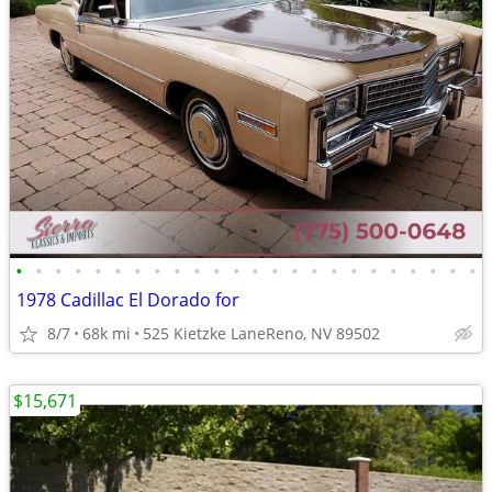
•
•
•
•
•
•
•
•
•
•
•
•
•
•
•
•
•
•
•
•
•
•
•
•
1978 Cadillac El Dorado for
8/7
68k mi
525 Kietzke LaneReno, NV 89502
$15,671