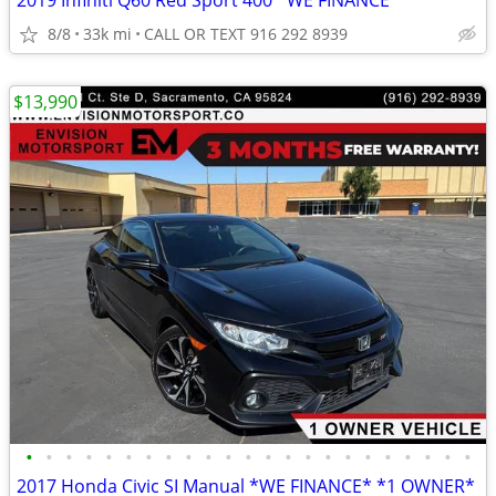
2019 Infiniti Q60 Red Sport 400 *WE FINANCE*
8/8
33k mi
CALL OR TEXT 916 292 8939
$13,990
•
•
•
•
•
•
•
•
•
•
•
•
•
•
•
•
•
•
•
•
•
•
•
2017 Honda Civic SI Manual *WE FINANCE* *1 OWNER*