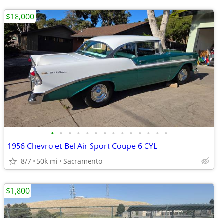
$18,000
•
•
•
•
•
•
•
•
•
•
•
•
•
•
1956 Chevrolet Bel Air Sport Coupe 6 CYL
8/7
50k mi
Sacramento
$1,800