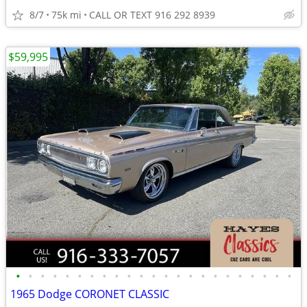
8/7
75k mi
CALL OR TEXT 916 292 8939
$59,995
•
•
•
•
•
•
•
•
•
•
•
•
•
•
•
•
•
•
•
•
•
•
•
1965 Dodge CORONET CLASSIC