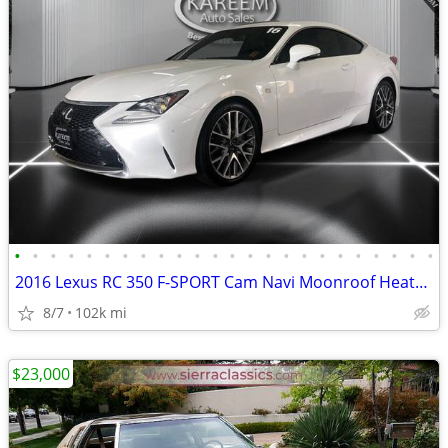
•
•
•
•
•
•
•
•
•
•
•
•
•
•
•
•
•
•
•
•
•
•
•
•
2016 Lexus RC 350 F-SPORT Cam Navi Moonroof Heated/Cooling Seats Lea
8/7
102k mi
$23,000