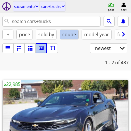
sacramento
cars+trucks
post
acct
+
price
sold by
coupe
model year
fuel
newest
1 - 2
of 487
$22,985