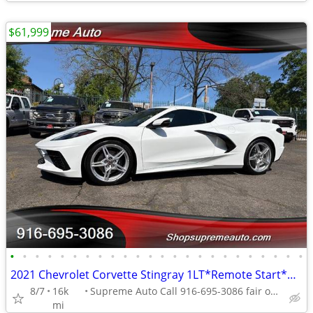
$61,999
•
•
•
•
•
•
•
•
•
•
•
•
•
•
•
•
•
•
•
•
•
•
•
•
2021 Chevrolet Corvette Stingray 1LT*Remote Start*Rear Camera*
8/7
16k
Supreme Auto Call 916-695-3086 fair oaks
mi