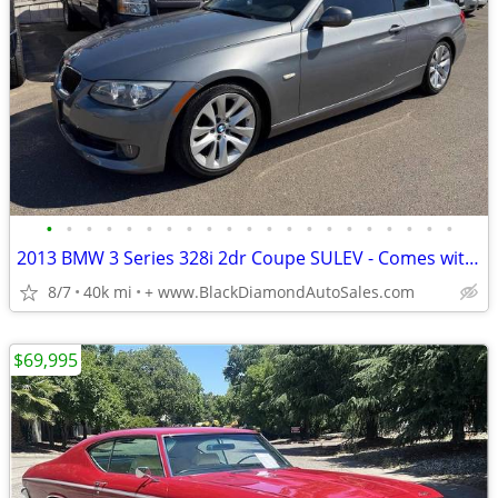
•
•
•
•
•
•
•
•
•
•
•
•
•
•
•
•
•
•
•
•
•
2013 BMW 3 Series 328i 2dr Coupe SULEV - Comes with Warranty!
8/7
40k mi
+ www.BlackDiamondAutoSales.com
$69,995