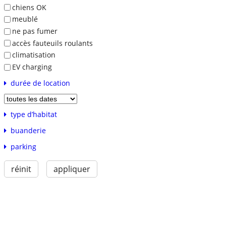
chiens OK
meublé
ne pas fumer
accès fauteuils roulants
climatisation
EV charging
durée de location
type d’habitat
buanderie
parking
réinit
appliquer