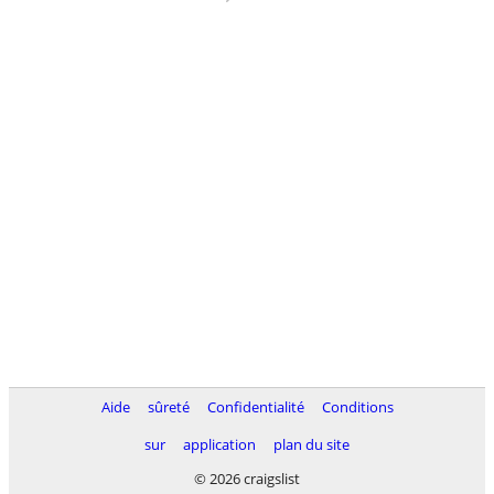
Aide
sûreté
Confidentialité
Conditions
sur
application
plan du site
© 2026 craigslist