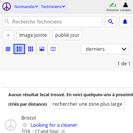
Normandie
Techniciens
Annonce
compte
+
Image jointe
publié jour
derniers
1
de 1
Aucun résultat local trouvé. En voici quelques-uns à proximi
rechercher une zone plus large
(triés par distance)
Bristol
Looking for a cleaner
7/18
17 and hour