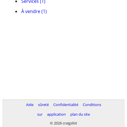
Services (1)
À vendre (1)
Aide
sûreté
Confidentialité
Conditions
sur
application
plan du site
© 2026 craigslist