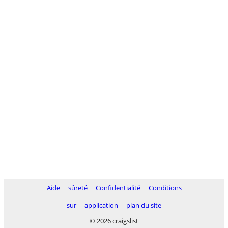
Aide
sûreté
Confidentialité
Conditions
sur
application
plan du site
© 2026 craigslist