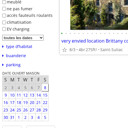
meublé
ne pas fumer
accès fauteuils roulants
climatisation
EV charging
•
•
•
•
•
•
•
•
•
•
•
•
•
•
•
•
type d’habitat
8/3
4br
275ft
Saint-Suliac
2
buanderie
parking
DATE OUVERT MAISON
S
M
T
W
T
F
S
2
3
4
5
6
7
8
9
10
11
12
13
14
15
16
17
18
19
20
21
22
23
24
25
26
27
28
29
30
31
1
2
3
4
5