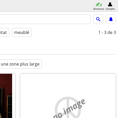
Annonce
compte
itat
meublé
1 - 3
de 3
 une zone plus large
no image