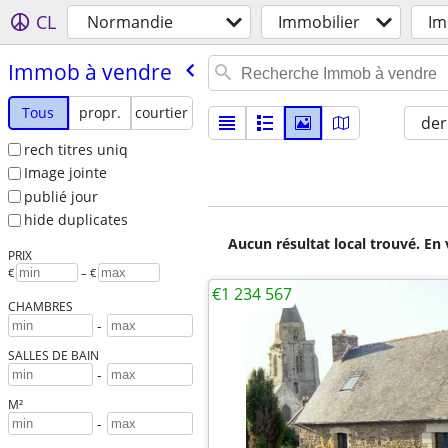
CL
Normandie
Immobilier
Im
Immob à vendre
Tous
propr.
courtier
der
rech titres uniq
Image jointe
publié jour
hide duplicates
Aucun résultat local trouvé. En 
PRIX
€
– €
€1 234 567
CHAMBRES
-
SALLES DE BAIN
-
M²
-