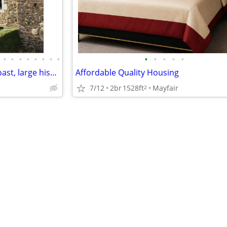
•
•
•
•
•
•
•
•
•
•
•
•
•
very envied location Brittany coast, large historic village property
Affordable Quality Housing
7/12
2br
1528ft
Mayfair
2