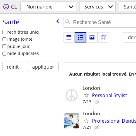
CL
Normandie
Services
Sant
Santé
rech titres uniq
der
Image jointe
publié jour
hide duplicates
réinit
appliquer
Aucun résultat local trouvé. En 
London
Personal Stylist
7/13
London
Professional Denti
7/21