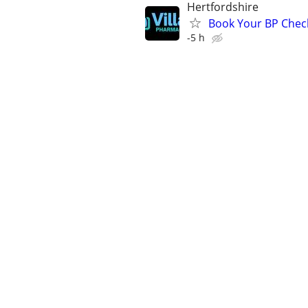
Hertfordshire
Book Your BP Chec
-5 h