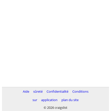
Aide
sûreté
Confidentialité
Conditions
sur
application
plan du site
© 2026 craigslist