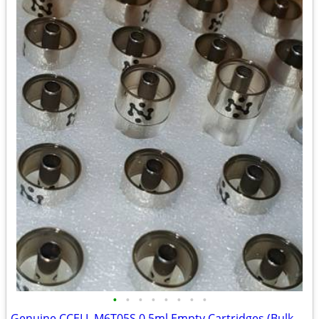
•
•
•
•
•
•
•
•
Genuine CCELL M6T05S 0.5ml Empty Cartridges (Bulk Lot)