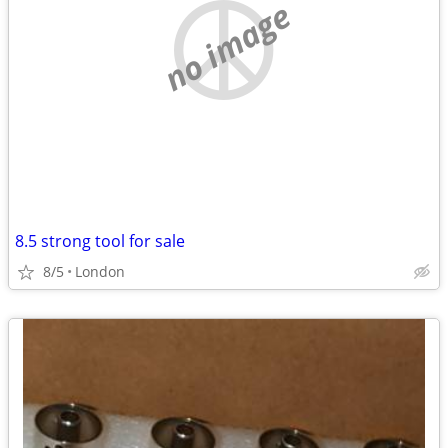
no image
8.5 strong tool for sale
8/5
London