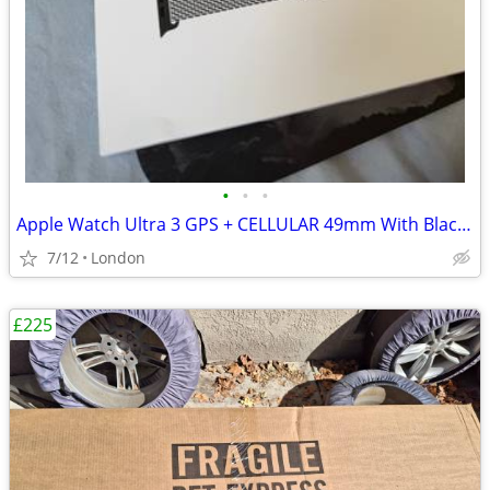
•
•
•
Apple Watch Ultra 3 GPS + CELLULAR 49mm With Black Titanium Milanese
7/12
London
£225