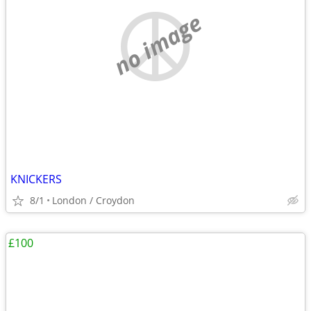
no image
KNICKERS
8/1
London / Croydon
£100