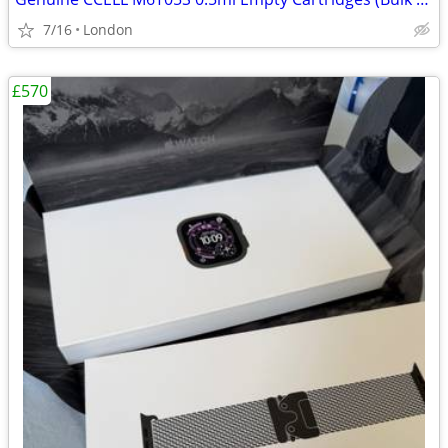
7/16
London
£570