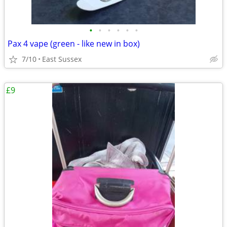
•
•
•
•
•
•
Pax 4 vape (green - like new in box)
7/10
East Sussex
£9