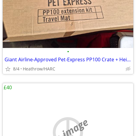
•
Giant Airline-Approved Pet-Express PP100 Crate + Height Extender Kit
8/4
Heathrow/HARC
£40
no image