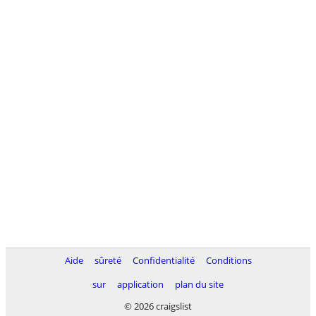
Aide
sûreté
Confidentialité
Conditions
sur
application
plan du site
© 2026 craigslist