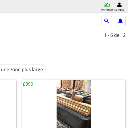
Annonce
compte
1 - 6
de 12
 une zone plus large
£999