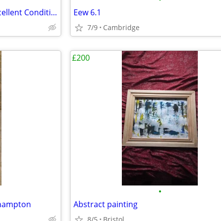
Marvel Comics Canvas Art – Excellent Condition
Eew 6.1
7/9
Cambridge
£200
•
thampton
Abstract painting
8/5
Bristol