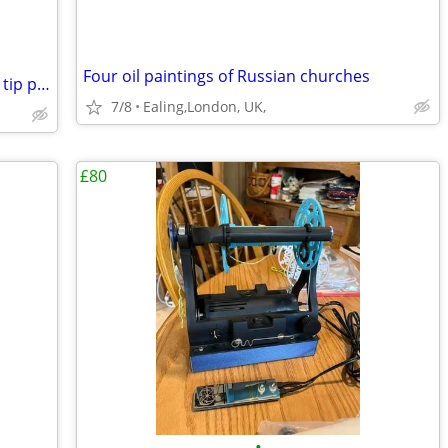
Four oil paintings of Russian churches
Sharpie W10 permanent markers chisel tip pack of 5 in black ink – sing
7/8
Ealing,London, UK,
£80
•