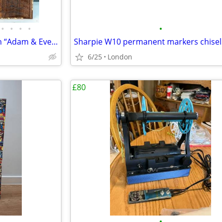
•
•
•
•
•
70×70 cm Walnut Backgammon “Adam & Eve” Museum Grade
6/25
London
£80
•