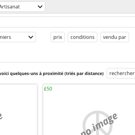
Artisanat
niers
prix
conditions
vendu par
rechercher
voici quelques-uns à proximité (triés par distance)
£50
e
no image