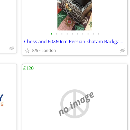
•
•
•
•
•
•
•
•
•
•
Chess and 60×60cm Persian khatam Backgammon Museum Grade Handmade
8/5
London
£120
no image