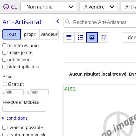
CL
Normandie
À vendre
Art+
Art+Artisanat
Tous
propr.
vendeur
der
rech titres uniq
Image jointe
publié jour
hide duplicates
Aucun résultat local trouvé. En 
Prix
Gratuit
£150
€
– €
MARQUE ET MODÈLE
no imag
conditions
livraison possible
crypto-monnaie ok