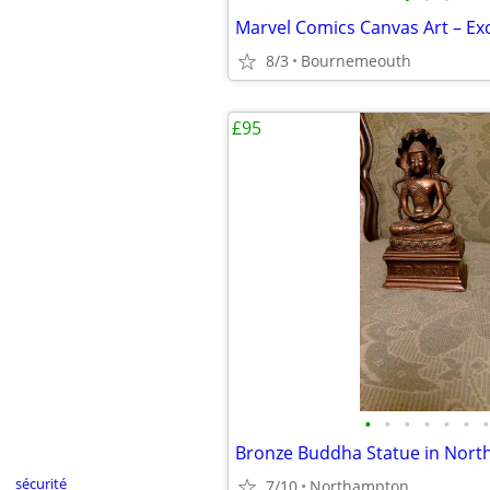
8/3
Bournemeouth
£95
•
•
•
•
•
•
•
Bronze Buddha Statue in Nor
sécurité
7/10
Northampton