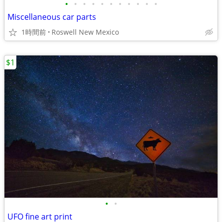
•
•
•
•
•
•
•
•
•
•
•
Miscellaneous car parts
1時間前
Roswell New Mexico
$1
•
•
UFO fine art print