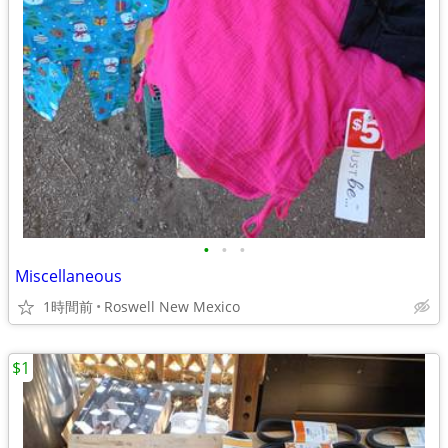
•
•
•
Miscellaneous
1時間前
Roswell New Mexico
$1