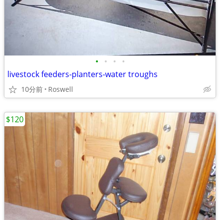
•
•
•
•
livestock feeders-planters-water troughs
10分前
Roswell
$120