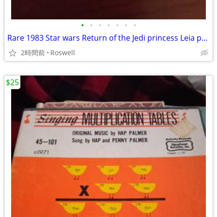
•
•
•
•
•
•
•
Rare 1983 Star wars Return of the Jedi princess Leia pop-up comb
2時間前
Roswell
$25