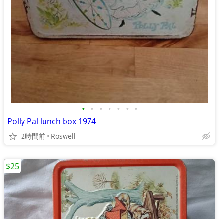
•
•
•
•
•
•
•
Polly Pal lunch box 1974
2時間前
Roswell
$25