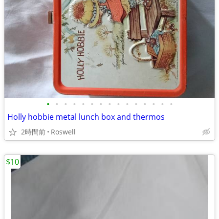
•
•
•
•
•
•
•
•
•
•
•
•
•
•
•
Holly hobbie metal lunch box and thermos
2時間前
Roswell
$10