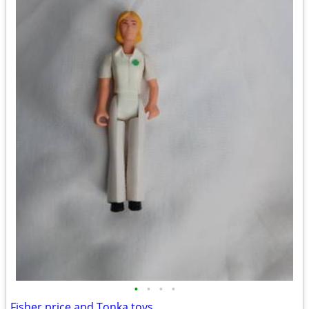
•
•
•
•
Fisher price and Tonka toys