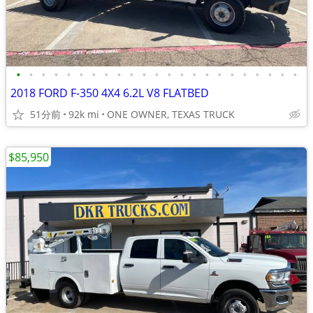
•
•
•
•
•
•
•
•
•
•
•
•
•
•
•
•
•
•
•
•
•
•
•
2018 FORD F-350 4X4 6.2L V8 FLATBED
51分前
92k mi
ONE OWNER, TEXAS TRUCK
$85,950