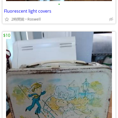
•
Fluorescent light covers
2時間前
Roswell
$10