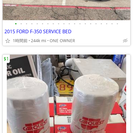
•
•
•
•
•
•
•
•
•
•
•
•
•
•
•
•
•
•
•
•
2015 FORD F-350 SERVICE BED
1時間前
244k mi
ONE OWNER
$1