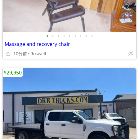
•
•
•
•
•
•
•
•
•
Massage and recovery chair
10分前
Roswell
$29,950