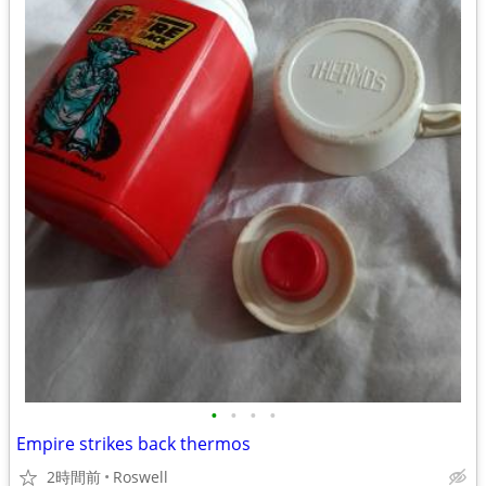
•
•
•
•
Empire strikes back thermos
2時間前
Roswell