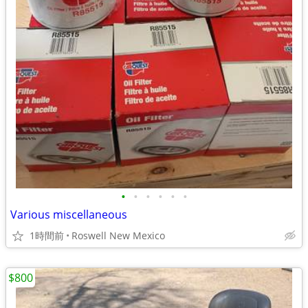
•
•
•
•
•
•
Various miscellaneous
1時間前
Roswell New Mexico
$800