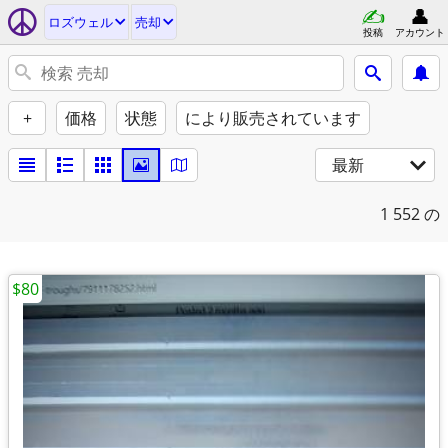
ロズウェル
売却
投稿
アカウント
+
価格
状態
により販売されています
最新
1
552 の
$80