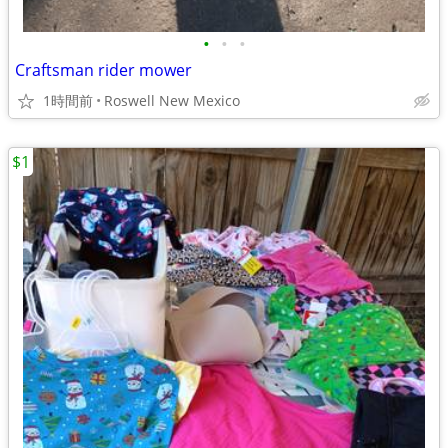
•
•
•
Craftsman rider mower
1時間前
Roswell New Mexico
$1