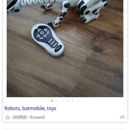
•
•
•
•
•
•
Robots, batmobile, toys
2時間前
Roswell