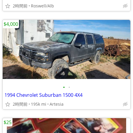
2時間前
Roswell/Alb
$4,000
•
•
1994 Chevrolet Suburban 1500 4X4
2時間前
195k mi
Artesia
$25