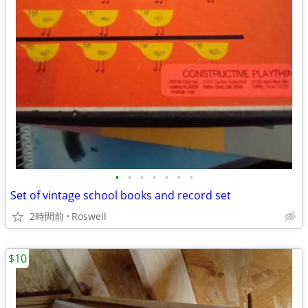
•
•
•
•
•
•
•
Set of vintage school books and record set
2時間前
Roswell
$10