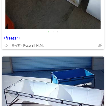
•
•
•
+freezer+
10分前
Roswell N.M.