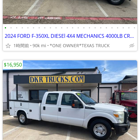
•
•
•
•
•
•
•
•
•
•
•
•
•
•
•
•
•
•
•
•
•
•
•
•
2024 FORD F-350XL DIESEl 4X4 MECHANICS 4000LB CRANE TRUCK
1時間前
90k mi
*ONE OWNER*TEXAS TRUCK
$16,950