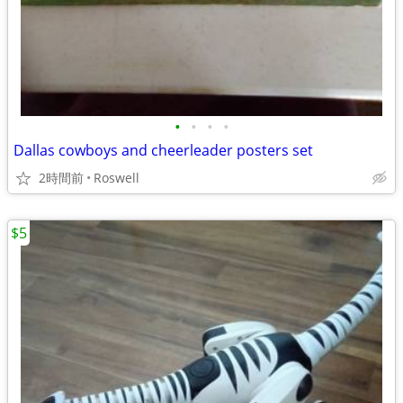
•
•
•
•
Dallas cowboys and cheerleader posters set
2時間前
Roswell
$5