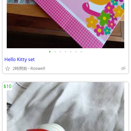
•
•
•
•
•
•
•
Hello Kitty set
2時間前
Roswell
$10