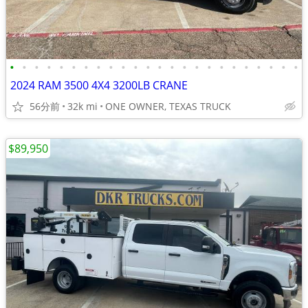
•
•
•
•
•
•
•
•
•
•
•
•
•
•
•
•
•
•
•
•
•
•
•
•
2024 RAM 3500 4X4 3200LB CRANE
56分前
32k mi
ONE OWNER, TEXAS TRUCK
$89,950