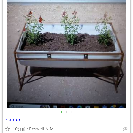
•
•
•
Planter
10分前
Roswell N.M.