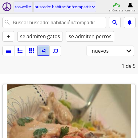
roswell
buscado: habitación/compartir
anúnciate
cuenta
+
se admiten gatos
se admiten perros
nuevos
1
de 5