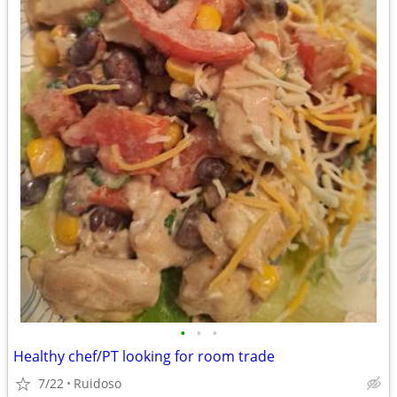
•
•
•
Healthy chef/PT looking for room trade
7/22
Ruidoso