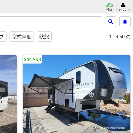
投稿
アカウント
1 - 9
60 の
イプ
型式年度
状態
$44,998