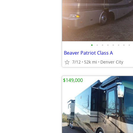
•
•
•
•
•
•
•
•
Beaver Patriot Class A
7/12
52k mi
Denver City
$149,000