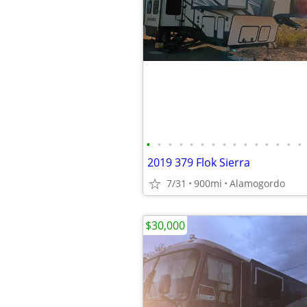
•
•
•
•
•
•
•
•
•
•
•
•
•
•
•
2019 379 Flok Sierra
7/31
900mi
Alamogordo
$30,000