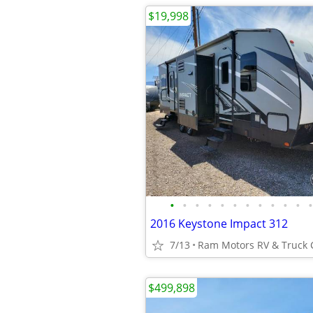
$19,998
•
•
•
•
•
•
•
•
•
•
•
•
2016 Keystone Impact 312
7/13
$499,898