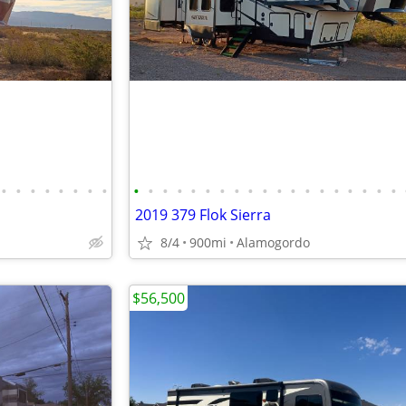
•
•
•
•
•
•
•
•
•
•
•
•
•
•
•
•
•
•
•
•
•
•
•
•
•
•
•
2019 379 Flok Sierra
8/4
900mi
Alamogordo
$56,500