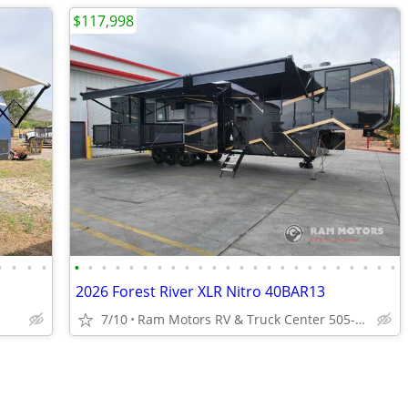
$117,998
•
•
•
•
•
•
•
•
•
•
•
•
•
•
•
•
•
•
•
•
•
•
•
•
•
•
•
•
2026 Forest River XLR Nitro 40BAR13
7/10
Ram Motors RV & Truck Center 505-892-3600