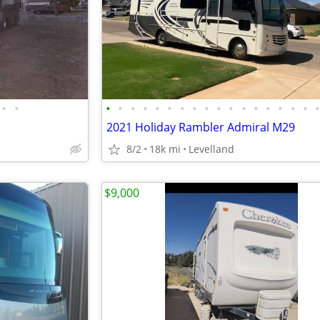
•
•
•
•
•
•
•
•
•
•
•
•
•
•
•
•
•
•
•
2021 Holiday Rambler Admiral M29
8/2
18k mi
Levelland
$9,000