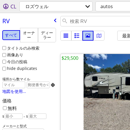
CL
ロズウェル
autos
RV
オーナ
ディー
すべて
最
ー
ラー
タイトルのみ検索
画像あり
$29,500
今日の投稿
hide duplicates
場所から数マイル

地図を使用...
価格
無料
$
– $
メーカーと型式