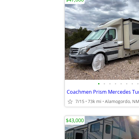
•
•
•
•
•
•
•
•
Coachmen Prism Mercedes Tur
7/15
73k mi
Alamogordo, N
$43,000