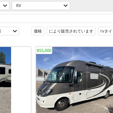
RV
新
価格
により販売されています
rvタ
$55,000