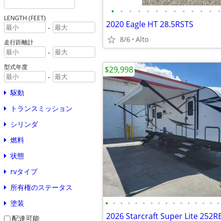
•
•
•
•
•
•
•
•
•
•
•
•
•
LENGTH (FEET)
2020 Eagle HT 28.5RSTS
-
8/6
Alto
走行距離計
-
型式年度
$29,998
-
駆動
トランスミッション
シリンダ
燃料
状態
rvタイプ
所有権のステータス
•
•
•
•
•
•
•
•
•
•
•
•
•
•
•
•
塗装
2026 Starcraft Super Lite 252R
配達可能