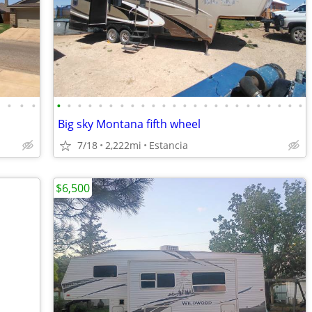
•
•
•
•
•
•
•
•
•
•
•
•
•
•
•
•
•
•
•
•
•
•
•
•
•
•
•
•
Big sky Montana fifth wheel
7/18
2,222mi
Estancia
$6,500