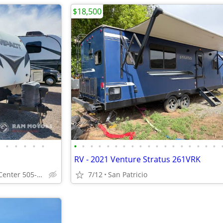
$18,500
•
•
•
•
•
•
•
•
•
•
•
•
•
•
•
•
•
•
•
•
•
•
•
RV - 2021 Venture Stratus 261VRK
Ram Motors RV & Truck Center 505-892-3600
7/12
San Patricio