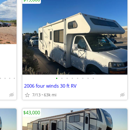
•
•
•
•
•
•
•
•
•
•
•
•
2006 four winds 30 ft RV
7/13
63k mi
$43,000