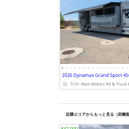
•
•
•
•
•
•
•
•
•
•
•
•
•
•
•
•
7/10
近隣エリアからもっと見る（距離
$47,000