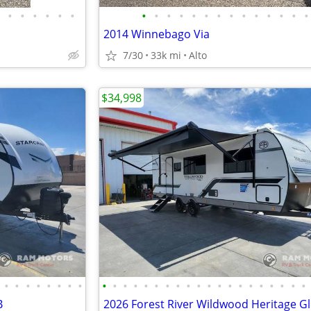
•
•
•
•
•
•
•
•
•
•
•
•
•
•
•
•
•
•
•
•
2014 Winnebago Via
7/30
33k mi
Alto
$34,998
•
•
•
•
•
•
•
•
•
•
•
•
•
•
•
•
•
•
•
•
•
•
•
•
•
•
•
•
B