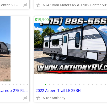
Ram Motors RV & Truck Center 505-892-3600
7/24
$19,900
•
•
•
•
•
•
•
•
•
•
•
•
•
•
•
•
•
•
•
•
•
•
•
Price Reduced! 2019 Keystone Laredo 275 RL Travel Trailer
2022 Aspen Trail LE 25BH
7/18
Anthony