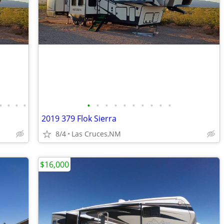
•
•
•
•
•
•
•
•
•
•
•
•
•
•
2019 379 Flok Sierra
8/4
Las Cruces,NM
$16,000