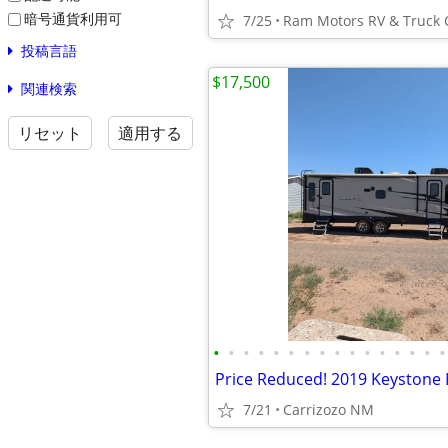
暗号通貨利用可
7/25
投稿言語
$17,500
関連検索
リセット
適用する
•
•
•
•
•
•
•
•
•
•
•
•
•
•
•
•
7/21
Carrizozo NM