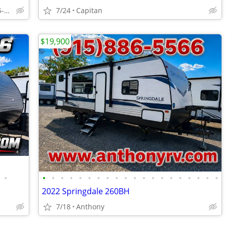
Ram Motors RV & Truck Center 505-892-3600
7/24
Capitan
$19,900
•
•
•
•
•
•
•
•
•
•
•
•
•
•
•
•
•
•
•
•
•
2022 Springdale 260BH
7/18
Anthony