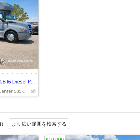
•
•
•
•
•
•
•
•
2026 Dynamax Grand Sport 45CB I6 Diesel Pusher Detroit DD16 15.6L dies
Ram Motors RV & Truck Center 505-892-3600
より広い範囲を検索する
順）
$10,000