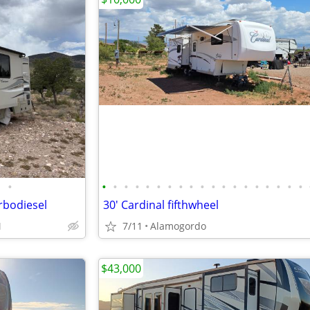
•
•
•
•
•
•
•
•
•
•
•
•
•
•
•
•
•
•
•
•
bodiesel
30' Cardinal fifthwheel
M
7/11
Alamogordo
$43,000