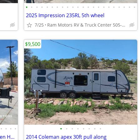
•
•
•
•
•
•
•
•
•
•
•
•
•
•
•
•
•
•
•
•
•
•
2025 Impression 235RL 5th wheel
7/25
Ram Motors RV & Truck Center 505-892-3600
$9,500
•
•
•
•
•
•
•
•
•
•
•
•
2026 Forest River Wildwood Heritage Glen Hyper-Lyte 24RBHL
2014 Coleman apex 30ft pull along