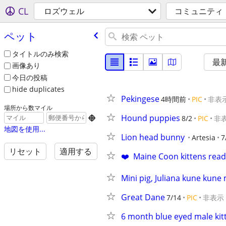
CL
ロズウェル
コミュニティ
ペット
タイトルのみ検索
最
画像あり
今日の投稿
hide duplicates
Pekingese
4時間前
PIC
非表
場所から数マイル
Hound puppies
8/2
PIC
非

地図を使用...
Lion head bunny
Artesia
7
リセット
適用する
❤️  Maine Coon kittens rea
Mini pig, Juliana kune kune 
Great Dane
7/14
PIC
非表示
6 month blue eyed male kit