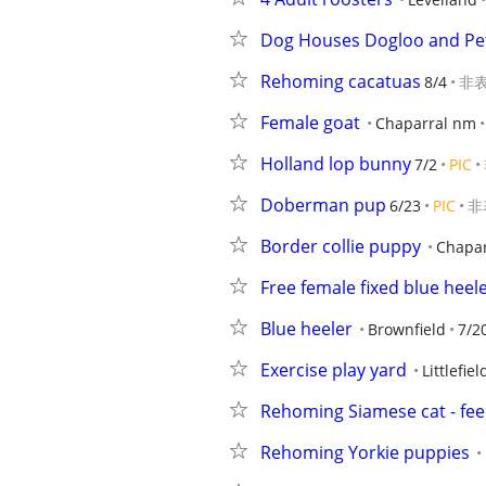
Dog Houses Dogloo and Pe
Rehoming cacatuas
8/4
非
Female goat
Chaparral nm
Holland lop bunny
7/2
PIC
Doberman pup
6/23
PIC
非
Border collie puppy
Chapar
Free female fixed blue heel
Blue heeler
Brownfield
7/2
Exercise play yard
Littlefiel
Rehoming Siamese cat - fee
Rehoming Yorkie puppies