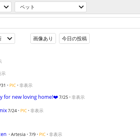
ペット
新
画像あり
今日の投稿
示
表示
/31
PIC
非表示
dy for new loving home!❤️
7/25
非表示
mix
7/24
PIC
非表示
ten
Artesia
7/9
PIC
非表示