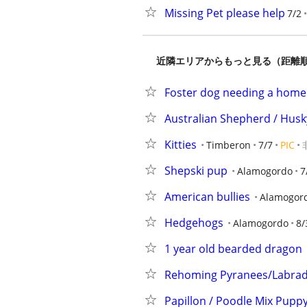
Missing Pet please help
7/2
近隣エリアからもっと見る（距離
Foster dog needing a home
Australian Shepherd / Husk
Kitties
Timberon
7/7
PIC
Shepski pup
Alamogordo
7
American bullies
Alamogor
Hedgehogs
Alamogordo
8/
1 year old bearded dragon
Rehoming Pyranees/Labrad
Papillon / Poodle Mix Pupp