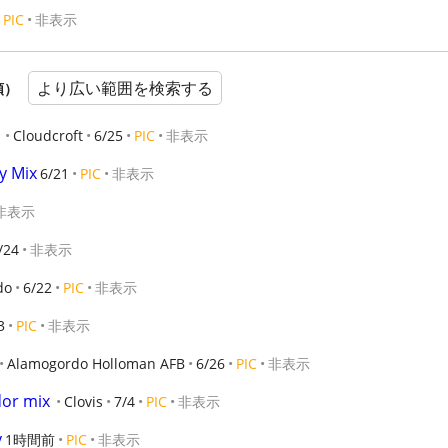
PIC
非表示
より広い範囲を検索する
順）
Cloudcroft
6/25
PIC
非表示
y Mix
6/21
PIC
非表示
非表示
/24
非表示
do
6/22
PIC
非表示
3
PIC
非表示
Alamogordo Holloman AFB
6/26
PIC
非表示
or mix
Clovis
7/4
PIC
非表示
y
1時間前
PIC
非表示