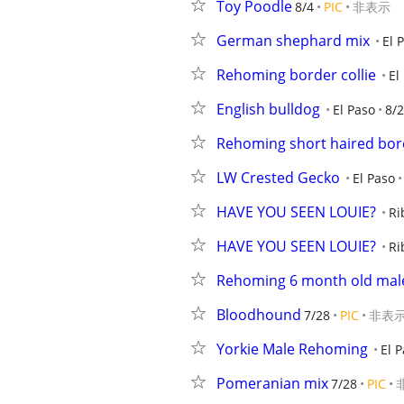
Toy Poodle
8/4
PIC
非表示
German shephard mix
El 
Rehoming border collie
El
English bulldog
El Paso
8/2
Rehoming short haired bord
LW Crested Gecko
El Paso
HAVE YOU SEEN LOUIE?
Ri
HAVE YOU SEEN LOUIE?
Ri
Rehoming 6 month old mal
Bloodhound
7/28
PIC
非表
Yorkie Male Rehoming
El 
Pomeranian mix
7/28
PIC