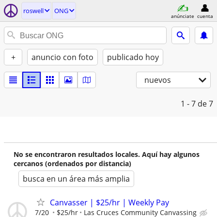
roswell
ONG
anúnciate
cuenta
+
anuncio con foto
publicado hoy
nuevos
1 - 7
de 7
No se encontraron resultados locales. Aquí hay algunos
cercanos (ordenados por distancia)
busca en un área más amplia
Canvasser | $25/hr | Weekly Pay
7/20
$25/hr
Las Cruces Community Canvassing