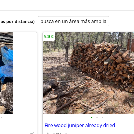
busca en un área más amplia
as por distancia)
$400
•
•
•
•
Fire wood juniper already dried