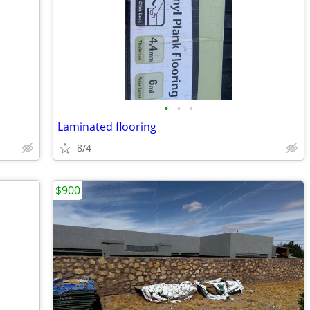
•
•
•
Laminated flooring
8/4
$900