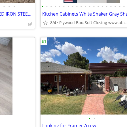
•
•
•
•
•
•
•
•
•
•
•
•
•
•
•
•
•
•
•
•
•
•
•
🏠 CHEAP METAL ROOFING + RED IRON STEEL - SAME DAY DELIVERY!!
8/4
$1
•
•
Looking for Framer /crew