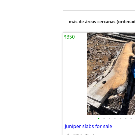
más de áreas cercanas (ordenad
$350
•
•
•
•
•
•
•
Juniper slabs for sale