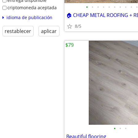
entrega disponible
•
•
•
•
•
•
•
•
•
•
criptomoneda aceptada
idioma de publicación
8/5
restablecer
aplicar
$79
•
•
•
Beautiful flooring