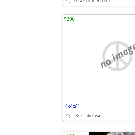
7/24
Timberon nm
$200
no imag
4x4x8'
8/2
Tularosa