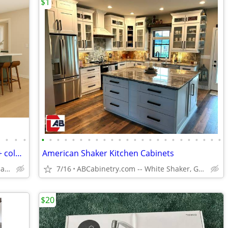
$1
•
•
•
•
•
•
•
•
•
•
•
•
•
•
•
•
•
•
•
•
•
•
•
•
•
•
•
•
Kitchen Cabinets Free NM Delivery - 20 + colors
American Shaker Kitchen Cabinets
Solid Wood,Soft Close,www.edenzacabinets.com
7/16
ABCabinetry.com -- White Shaker, Gray Shaker, Raised Panel
$20