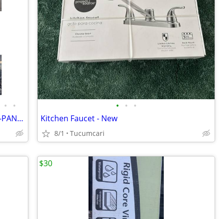
•
•
•
•
•
USED PALLET RACKING AND SHELVES, T-PANNELS, C-CHANNELS
Kitchen Faucet - New
8/1
Tucumcari
$30