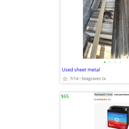
•
•
•
•
Used sheet metal
7/14
Seagraves tx
$65