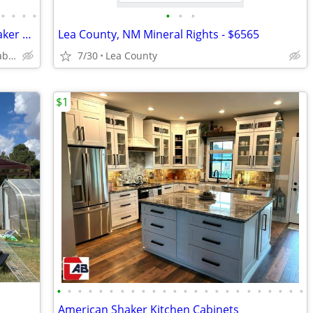
•
•
•
•
•
•
•
Kitchen Cabinets White Shaker Gray Shaker Traditional Raised Panel
Lea County, NM Mineral Rights - $6565
Plywood Box, Soft Closing www.abcabinetry.com
7/30
Lea County
$1
•
•
•
•
•
•
•
•
•
•
•
•
•
•
•
•
•
•
•
•
•
•
•
•
American Shaker Kitchen Cabinets