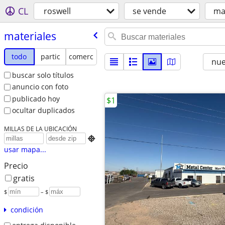
CL
roswell
se vende
ma
materiales
todo
partic
comerc
nu
buscar solo títulos
anuncio con foto
publicado hoy
$1
ocultar duplicados
MILLAS DE LA UBICACIÓN

usar mapa...
Precio
gratis
$
– $
condición