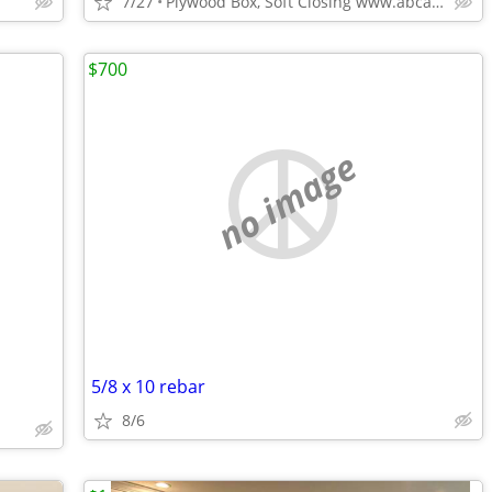
7/27
Plywood Box, Soft Closing www.abcabinetry.com
$700
no image
5/8 x 10 rebar
8/6