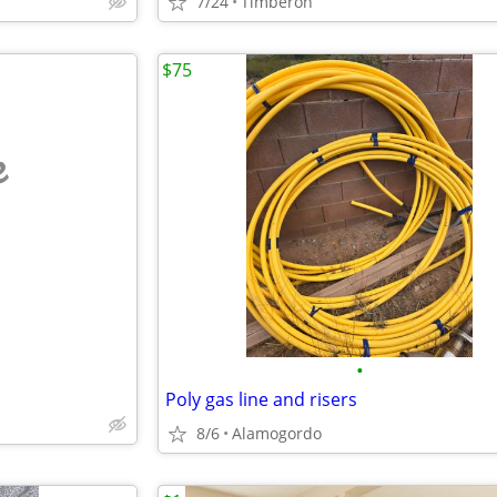
7/24
Timberon
$75
e
•
Poly gas line and risers
8/6
Alamogordo