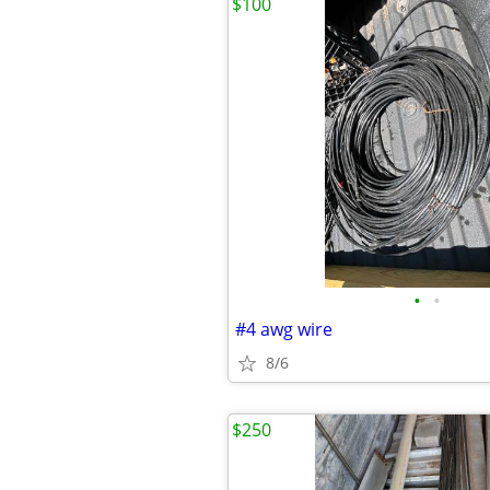
$100
•
•
#4 awg wire
8/6
$250