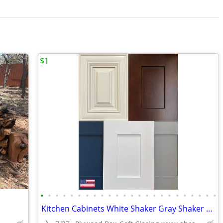
$1
•
•
•
•
•
•
•
•
•
•
•
•
•
•
•
•
•
•
•
•
•
•
•
•
Kitchen Cabinets White Shaker Gray Shaker Traditional Raised Panel