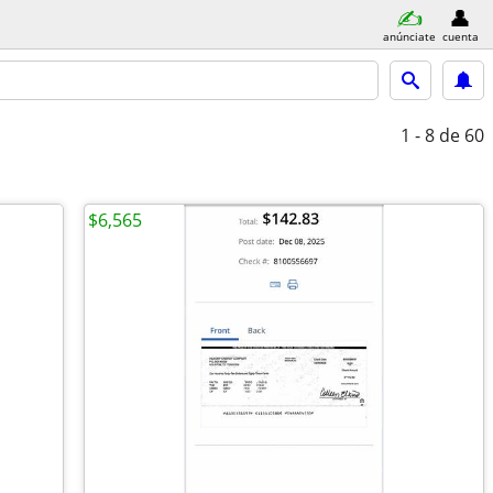
anúnciate
cuenta
1 - 8
de 60
$6,565