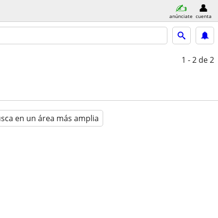
anúnciate
cuenta
1 - 2
de 2
sca en un área más amplia