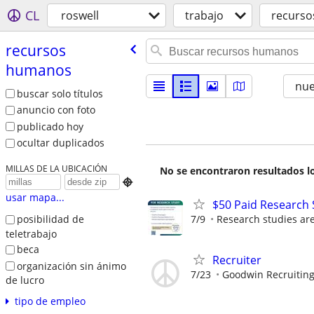
CL
roswell
trabajo
recurs
recursos
humanos
nu
buscar solo títulos
anuncio con foto
publicado hoy
ocultar duplicados
MILLAS DE LA UBICACIÓN
No se encontraron resultados lo

usar mapa...
$50 Paid Research 
7/9
Research studies are 
posibilidad de
teletrabajo
beca
Recruiter
organización sin ánimo
7/23
Goodwin Recruitin
de lucro
tipo de empleo