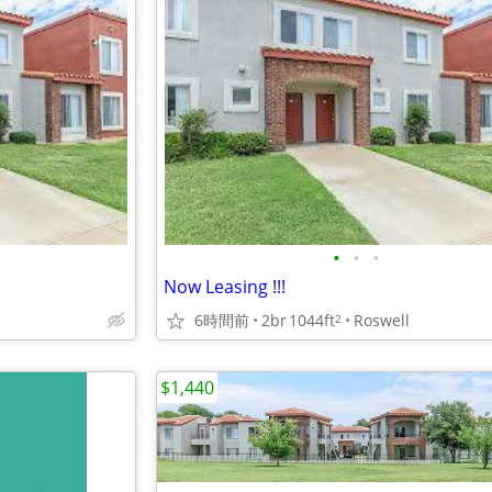
•
•
•
Now Leasing !!!
6時間前
2br
1044ft
Roswell
2
$1,440