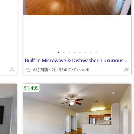
•
•
•
•
•
•
•
•
Built-In Microwave & Dishwasher, Luxurious Pool and Spa, Playground
6時間前
2br
984ft
Roswell
2
$1,495