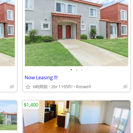
•
•
•
Now Leasing !!!
6時間前
2br
1195ft
Roswell
2
$1,400