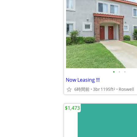
•
•
•
Now Leasing !!!
6時間前
3br
1195ft
Roswell
2
$1,473