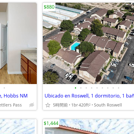
$880
•
•
•
•
•
•
•
•
•
•
ble, Hobbs NM
ttlers Pass
5時間前
1br
420ft
South Roswell
2
$1,444