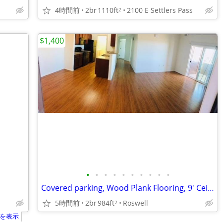
4時間前
2br
1110ft
2100 E Settlers Pass
2
$1,400
•
•
•
•
•
•
•
•
•
•
Covered parking, Wood Plank Flooring, 9' Ceilings
5時間前
2br
984ft
Roswell
2
を表示