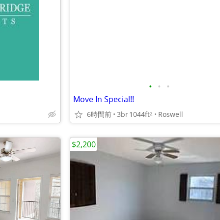
•
•
•
Move In Special!!
6時間前
3br
1044ft
Roswell
2
$2,200