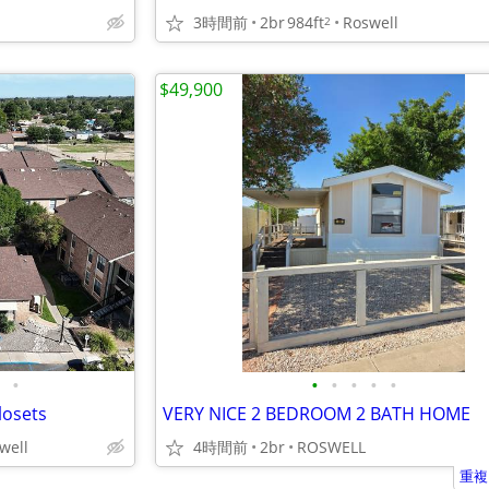
3時間前
2br
984ft
Roswell
2
$49,900
•
•
•
•
•
•
losets
VERY NICE 2 BEDROOM 2 BATH HOME
well
4時間前
2br
ROSWELL
重複