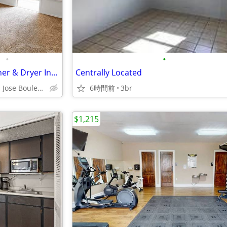
•
•
3BD 2BA, in Carlsbad NM, Washer & Dryer In-Home
Centrally Located
1907 San Jose Boulevard, Carlsbad, NM
6時間前
3br
$1,215