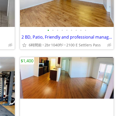
•
•
•
•
•
•
•
•
•
2 BD, Patio, Friendly and professional management team
6時間前
2br
1040ft
2100 E Settlers Pass
2
$1,400