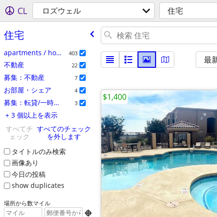
CL
ロズウェル
住宅
住宅
apartments / housing for rent
403
最
不動産
22
募集：不動産
7
お部屋・シェア
4
$1,400
募集：転貸/一時貸し
3
+ 3 個以上を表示
すべてチ
すべてのチェック
ェック
を外します
タイトルのみ検索
画像あり
今日の投稿
show duplicates
場所から数マイル
