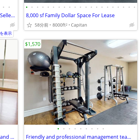
•
•
•
•
•
•
•
•
•
•
•
•
•
•
•
•
•
•
•
•
•
•
•
Ruidoso Lodge For Lease or For Sale w/ Seller Financing!!!
8,000 sf Family Dollar Space For Lease
58分前
8000ft
Capitan
2
を表示
$1,570
•
•
•
•
•
•
•
•
•
A Must See, Close to Schools, Shopping and Dining Venues
Friendly and professional management team, Patio, 2BD 2BA