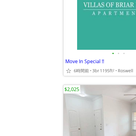
•
•
•
Move In Special !!
6時間前
3br
1195ft
Roswell
2
$2,025