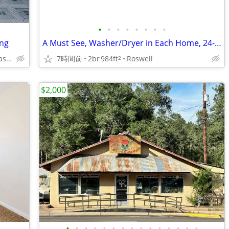
•
•
•
•
•
•
•
•
ing
A Must See, Washer/Dryer in Each Home, 24-hr Fitness Center
2100 East Settlers Pass, Roswell / Carlsbad, NM
7時間前
2br
984ft
Roswell
2
$2,000
•
•
•
•
•
•
•
•
•
•
•
•
•
•
•