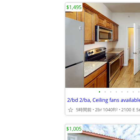
$1,495
•
•
•
•
•
•
•
•
2/bd 2/ba, Ceiling fans availa
5時間前
2br
1040ft
2100 E Se
2
$1,005