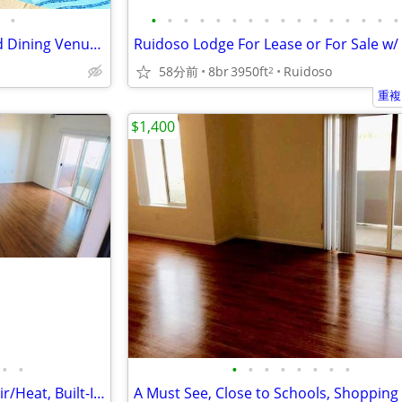
•
•
•
•
•
•
•
•
•
•
•
•
•
•
•
•
•
Close to Schools, Shopping and Dining Venues, A Must See
58分前
8br
3950ft
Ruidoso
2
重複
$1,400
•
•
•
•
•
•
•
•
•
•
Wood Plank Flooring, Central Air/Heat, Built-In Microwave & Dishwasher