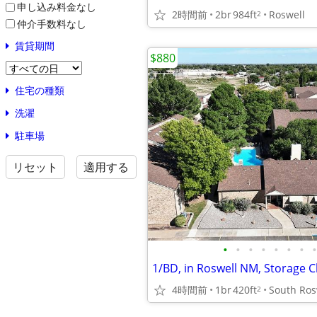
申し込み料金なし
2時間前
2br
984ft
Roswell
2
仲介手数料なし
賃貸期間
$880
住宅の種類
洗濯
駐車場
リセット
適用する
•
•
•
•
•
•
•
•
1/BD, in Roswell NM, Storage C
4時間前
1br
420ft
South Ros
2