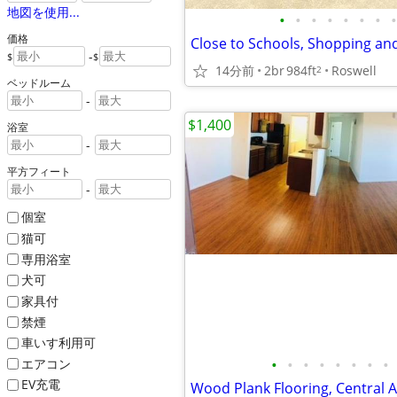
地図を使用...
•
•
•
•
•
•
•
•
価格
-
$
$
14分前
2br
984ft
Roswell
2
ベッドルーム
-
$1,400
浴室
-
平方フィート
-
個室
猫可
専用浴室
犬可
家具付
禁煙
車いす利用可
•
•
•
•
•
•
•
•
エアコン
EV充電