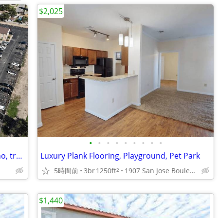
$2,025
•
•
•
•
•
•
•
•
•
Ubicado en Roswell, 1 dormitorio, 1 baño, tragaluces.
Luxury Plank Flooring, Playground, Pet Park
5時間前
3br
1250ft
1907 San Jose Boulevard, Carlsbad, NM
2
$1,440