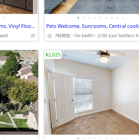
•
•
•
•
•
•
•
•
•
•
Fireplace, On-site Laundry Rooms, Vinyl Flooring
Pets Welcome, Sunrooms, Central cool
well
7時間前
1br
644ft
2
$2,025
•
•
•
•
•
•
•
•
•
•