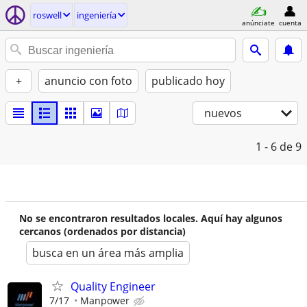
roswell
ingeniería
anúnciate
cuenta
+
anuncio con foto
publicado hoy
nuevos
1 - 6
de 9
No se encontraron resultados locales. Aquí hay algunos
cercanos (ordenados por distancia)
busca en un área más amplia
Quality Engineer
7/17
Manpower