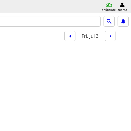
anúnciate
cuenta
Fri, Jul 3