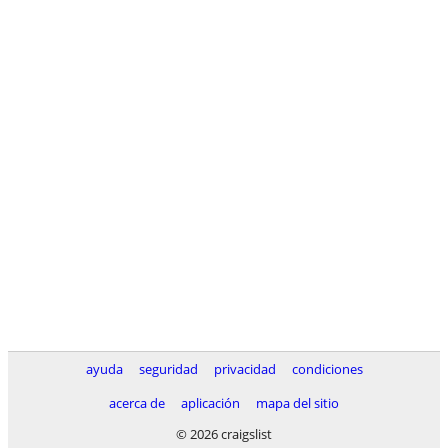
ayuda
seguridad
privacidad
condiciones
acerca de
aplicación
mapa del sitio
© 2026 craigslist