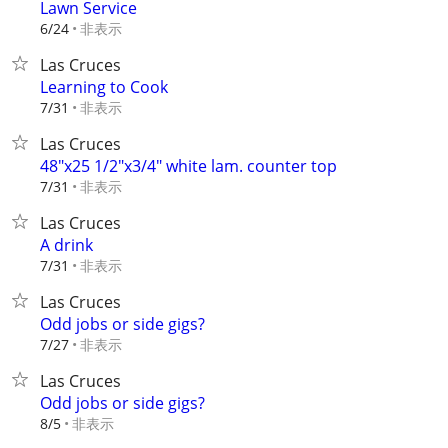
Lawn Service
非表示
6/24
Las Cruces
Learning to Cook
非表示
7/31
Las Cruces
48"x25 1/2"x3/4" white lam. counter top
非表示
7/31
Las Cruces
A drink
非表示
7/31
Las Cruces
Odd jobs or side gigs?
非表示
7/27
Las Cruces
Odd jobs or side gigs?
非表示
8/5