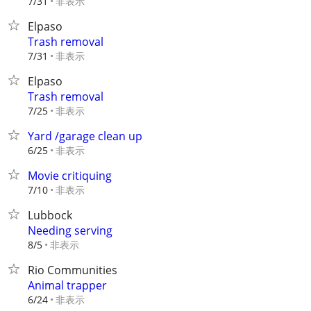
非表示
7/31
Elpaso
Trash removal
非表示
7/31
Elpaso
Trash removal
非表示
7/25
Yard /garage clean up
非表示
6/25
Movie critiquing
非表示
7/10
Lubbock
Needing serving
非表示
8/5
Rio Communities
Animal trapper
非表示
6/24