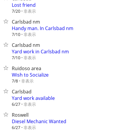
Lost friend
非表示
7/20
Carlsbad nm
Handy man. In Carlsbad nm
非表示
7/10
Carlsbad nm
Yard work in Carlsbad nm
非表示
7/10
Ruidoso area
Wish to Socialize
非表示
7/8
Carlsbad
Yard work available
非表示
6/27
Roswell
Diesel Mechanic Wanted
非表示
6/27