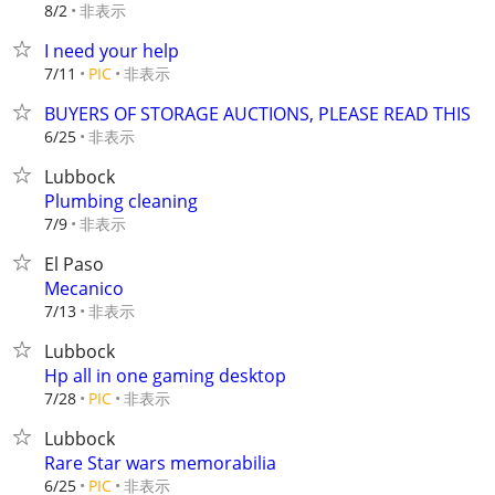
非表示
8/2
I need your help
非表示
7/11
PIC
BUYERS OF STORAGE AUCTIONS, PLEASE READ THIS
非表示
6/25
Lubbock
Plumbing cleaning
非表示
7/9
El Paso
Mecanico
非表示
7/13
Lubbock
Hp all in one gaming desktop
非表示
7/28
PIC
Lubbock
Rare Star wars memorabilia
非表示
6/25
PIC