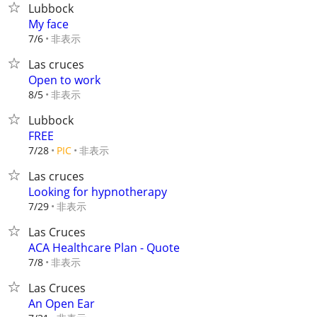
Lubbock
My face
非表示
7/6
Las cruces
Open to work
非表示
8/5
Lubbock
FREE
非表示
7/28
PIC
Las cruces
Looking for hypnotherapy
非表示
7/29
Las Cruces
ACA Healthcare Plan - Quote
非表示
7/8
Las Cruces
An Open Ear