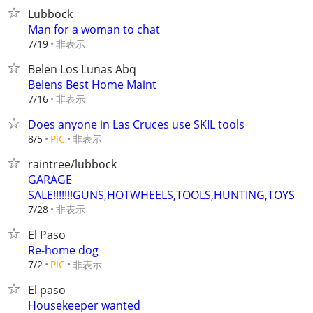
Lubbock
Man for a woman to chat
非表示
7/19
Belen Los Lunas Abq
Belens Best Home Maint
非表示
7/16
Does anyone in Las Cruces use SKIL tools
非表示
8/5
PIC
raintree/lubbock
GARAGE
SALE!!!!!!!GUNS,HOTWHEELS,TOOLS,HUNTING,TOYS
非表示
7/28
El Paso
Re-home dog
非表示
7/2
PIC
El paso
Housekeeper wanted