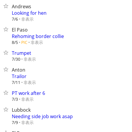
Andrews
Looking for hen
非表示
7/6
El Paso
Rehoming border collie
非表示
8/5
PIC
Trumpet
非表示
7/30
Anton
Trailor
非表示
7/11
PT work after 6
非表示
7/3
Lubbock
Needing side job work asap
非表示
7/9