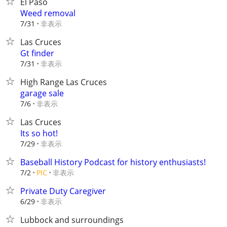
El Paso
Weed removal
非表示
7/31
Las Cruces
Gt finder
非表示
7/31
High Range Las Cruces
garage sale
非表示
7/6
Las Cruces
Its so hot!
非表示
7/29
Baseball History Podcast for history enthusiasts!
非表示
7/2
PIC
Private Duty Caregiver
非表示
6/29
Lubbock and surroundings