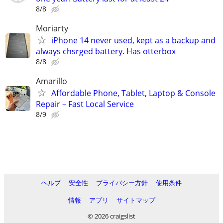
8/8
Moriarty
iPhone 14 never used, kept as a backup and
always chsrged battery. Has otterbox
8/8
Amarillo
Affordable Phone, Tablet, Laptop & Console
Repair – Fast Local Service
8/9
ヘルプ
安全性
プライバシー方針
使用条件
情報
アプリ
サイトマップ
© 2026 craigslist