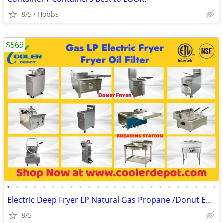
8/5
Hobbs
$569
•
•
•
•
•
•
•
•
•
•
•
•
•
•
•
•
•
•
•
•
•
•
•
•
Electric Deep Fryer LP Natural Gas Propane /Donut Equipment/Oil Filter
8/5