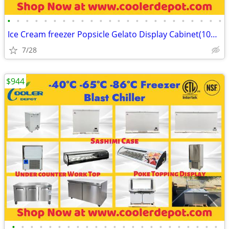
•
•
•
•
•
•
•
•
•
•
•
•
•
•
•
•
•
•
•
•
•
•
•
•
Ice Cream freezer Popsicle Gelato Display Cabinet(100%NEW) RESTAURANT
7/28
$944
•
•
•
•
•
•
•
•
•
•
•
•
•
•
•
•
•
•
•
•
•
•
•