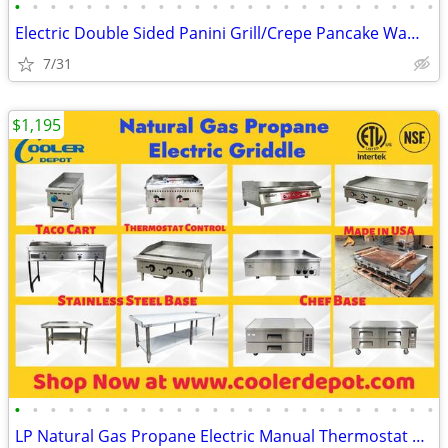
•
•
•
•
•
•
•
•
•
•
•
•
•
•
•
•
•
•
•
•
•
•
•
•
Electric Double Sided Panini Grill/Crepe Pancake Waffle Maker(100%NEW)
7/31
$1,195
•
•
•
•
•
•
•
•
•
•
•
•
•
•
•
•
•
•
•
•
•
•
•
•
LP Natural Gas Propane Electric Manual Thermostat Griddle(100%NEW) RES