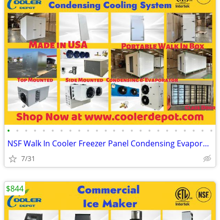
•
•
•
•
•
•
•
•
•
•
•
•
•
•
•
•
•
•
•
•
•
•
•
•
NSF Walk In Cooler Freezer Panel Condensing Evaporator Cooling System(
7/31
$844