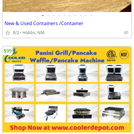
•
•
•
•
•
•
•
•
•
•
New & Used Containers /Container
8/2
Hobbs, NM
$99