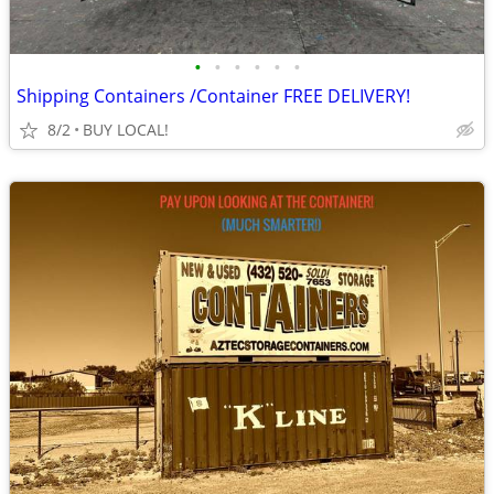
•
•
•
•
•
•
Shipping Containers /Container FREE DELIVERY!
8/2
BUY LOCAL!