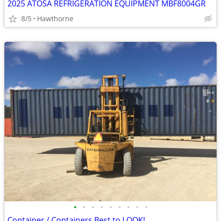
2025 ATOSA REFRIGERATION EQUIPMENT MBF8004GR
8/5
Hawthorne
•
•
•
•
•
•
•
•
•
Container / Containers Best to LOOK!