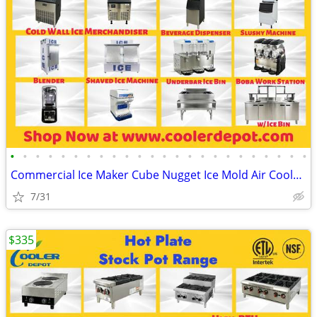
•
•
•
•
•
•
•
•
•
•
•
•
•
•
•
•
•
•
•
•
•
•
•
•
Commercial Ice Maker Cube Nugget Ice Mold Air Cooled(100%NEW) RESTAURA
7/31
$335