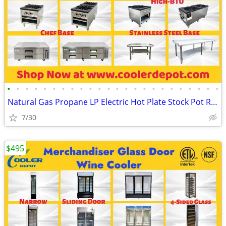
•
•
•
•
•
•
•
•
•
•
•
•
•
•
•
•
•
•
•
•
•
•
•
•
Natural Gas Propane LP Electric Hot Plate Stock Pot Range(100%NEW) RES
7/30
$495