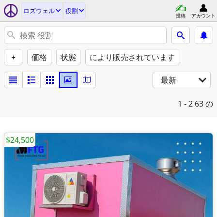
ロズウェル
役割
投稿
アカウント
+
価格
状態
により販売されています
最新
1 - 2
63 の
$24,500