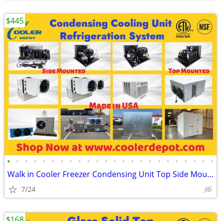
$445
•
•
•
•
•
•
•
•
•
•
•
•
•
•
•
•
•
•
•
•
•
•
•
•
Walk in Cooler Freezer Condensing Unit Top Side Mounted Refrigeration
7/24
$168