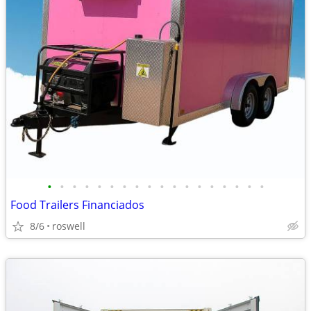
•
•
•
•
•
•
•
•
•
•
•
•
•
•
•
•
•
•
Food Trailers Financiados
8/6
roswell