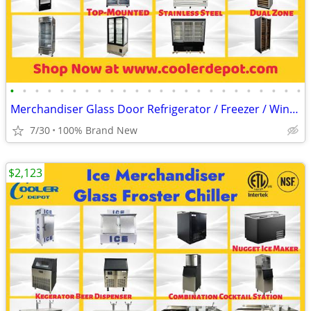
•
•
•
•
•
•
•
•
•
•
•
•
•
•
•
•
•
•
•
•
•
•
•
•
Merchandiser Glass Door Refrigerator / Freezer / Wine Cooler
7/30
100% Brand New
$2,123