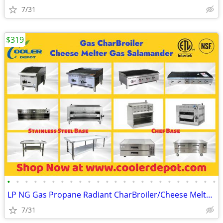
7/31
$319
•
•
•
•
•
•
•
•
•
•
•
•
•
•
•
•
•
•
•
•
•
•
•
•
LP NG Gas Propane Radiant CharBroiler/Cheese Melter/ Salamander(100%NE
7/31