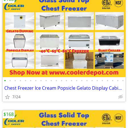
•
•
•
•
•
•
•
•
•
•
•
•
•
•
•
•
•
•
•
•
•
•
•
•
Chest Freezer Ice Cream Popsicle Gelato Display Cabinet (100%NEW) RES
7/24
$168