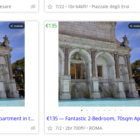
Cesare
7/22
1br
646ft
Piazzale degli Eroi
2
€135
•
•
•
•
•
•
•
•
•
Fantastic 2-Bedroom, 70sqm Apartment in the Heart of Monteverde (ROMA)
7/2
2br
700ft
ROMA
2