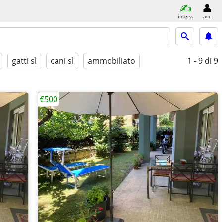
interv.
acc
gatti sì
cani sì
ammobiliato
1 - 9
di 9
€500