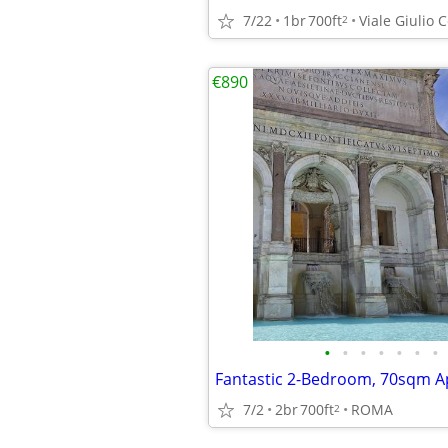
7/22
1br
700ft
Viale Giulio 
2
€890
•
•
•
•
•
•
•
7/2
2br
700ft
ROMA
2