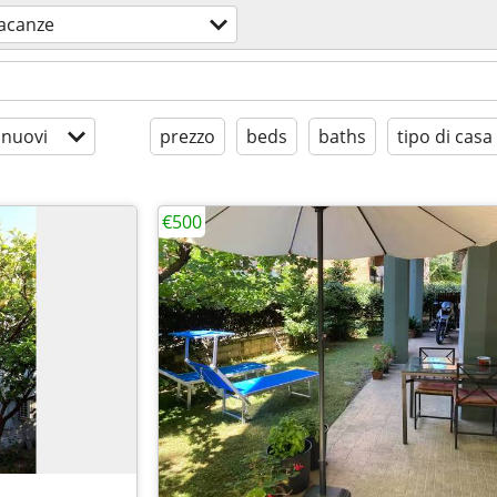
vacanze
 nuovi
prezzo
beds
baths
tipo di casa
€500