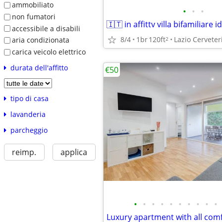
ammobiliato
•
•
•
non fumatori
accessibile a disabili
8/4
1br
120ft
Lazio Cerveter
2
aria condizionata
carica veicolo elettrico
durata dell'affitto
€50
tipo di casa
lavanderia
parcheggio
reimp.
applica
•
•
•
•
•
•
•
•
•
•