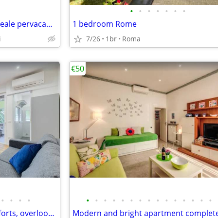
•
•
•
•
•
•
•
🇮🇹 in affittv villa bifamiliare ideale pervacanza al mare mq120 numero loc
1 bedroom Rome
i
7/26
1br
Roma
€50
•
•
•
•
•
•
•
•
•
•
•
•
•
•
•
•
•
•
•
Luxury apartment with all comforts, overlooking the River Tiber