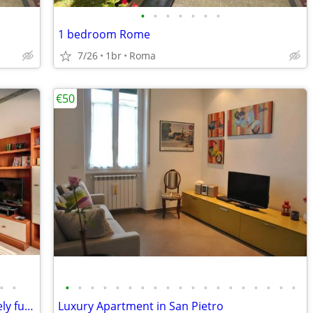
•
•
•
•
•
•
•
1 bedroom Rome
7/26
1br
Roma
€50
•
•
•
•
•
•
•
•
•
•
•
•
•
•
•
•
•
•
•
•
•
Modern and bright apartment completely furnished
Luxury Apartment in San Pietro