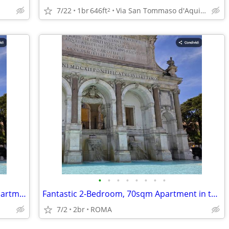
7/22
1br
646ft
Via San Tommaso d'Aquino
2
•
•
•
•
•
•
•
•
€135 — Fantastic 2-Bedroom, 70sqm Apartment Brand New in the Monteverd
Fantastic 2-Bedroom, 70sqm Apartment in the Heart of Monteverde (ROMA)
7/2
2br
ROMA