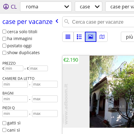
CL
roma
case
case per 
case per vacanze
cerca solo titoli
più
ha immagini
postato oggi
show duplicates
€2.190
PREZZO
€
– €
CAMERE DA LETTO
-
BAGNI
-
PIEDI Q
-
gatti sì
cani sì