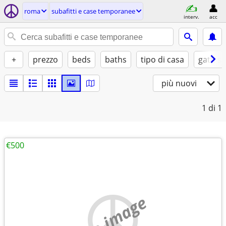
roma
subafitti e case temporanee
interv.
acc
+
prezzo
beds
baths
tipo di casa
gatti sì
più nuovi
1
di 1
€500
no image