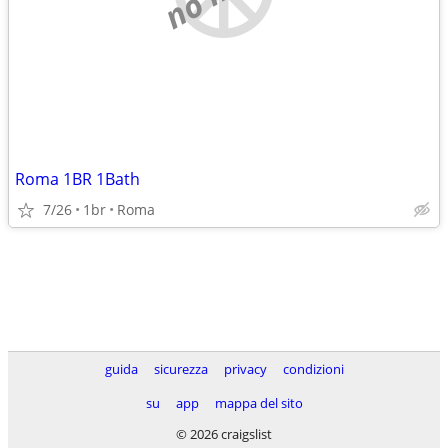
Roma 1BR 1Bath
7/26
1br
Roma
guida
sicurezza
privacy
condizioni
su
app
mappa del sito
© 2026 craigslist