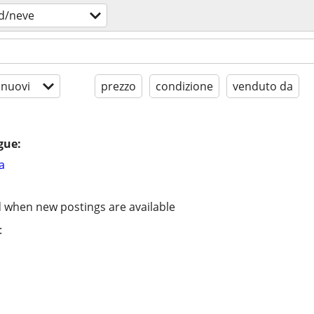
d/neve
 nuovi
prezzo
condizione
venduto da
gue:
a
d when new postings are available
: