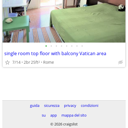
•
•
•
•
•
•
•
•
single room top floor with balcony Vatican area
7/14
2br
25ft
Rome
2
guida
sicurezza
privacy
condizioni
su
app
mappa del sito
© 2026 craigslist