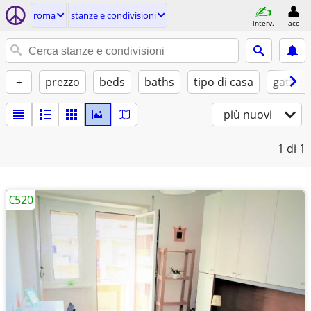
roma
stanze e condivisioni
interv.
acc
+
prezzo
beds
baths
tipo di casa
gatti sì
più nuovi
1
di 1
€520