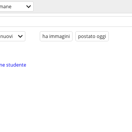
umane
 nuovi
ha immagini
postato oggi
nne studente