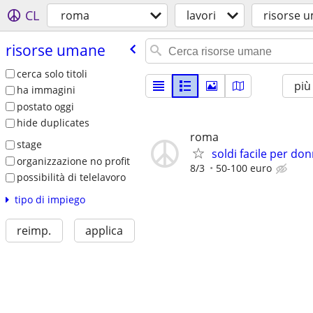
CL
roma
lavori
risorse 
risorse umane
cerca solo titoli
più
ha immagini
postato oggi
hide duplicates
roma
stage
soldi facile per do
organizzazione no profit
8/3
50-100 euro
possibilità di telelavoro
tipo di impiego
reimp.
applica