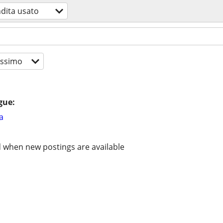
dita usato
ssimo
gue:
a
d when new postings are available