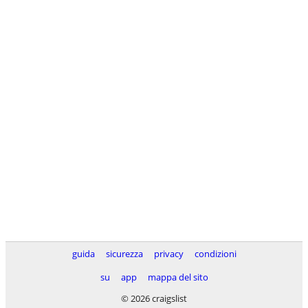
guida
sicurezza
privacy
condizioni
su
app
mappa del sito
© 2026 craigslist